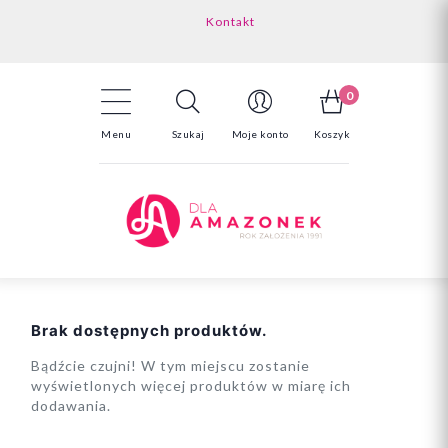
Kontakt
Darmowa dostawa powyżej 150zł
Odstąpienie od umowy - tutaj
0
Menu
Szukaj
Moje konto
Koszyk
Brak dostępnych produktów.
Bądźcie czujni! W tym miejscu zostanie
wyświetlonych więcej produktów w miarę ich
dodawania.