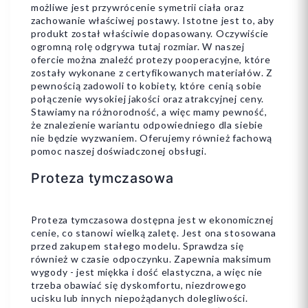
możliwe jest przywrócenie symetrii ciała oraz
6
7
+5
7/8
9/10
+2
zachowanie właściwej postawy. Istotne jest to, aby
produkt został właściwie dopasowany. Oczywiście
ogromną rolę odgrywa tutaj rozmiar. W naszej
ofercie można znaleźć protezy pooperacyjne, które
zostały wykonane z certyfikowanych materiałów. Z
pewnością zadowoli to kobiety, które cenią sobie
połączenie wysokiej jakości oraz atrakcyjnej ceny.
Dodaj do koszyka
Dodaj do koszyka
Stawiamy na różnorodność, a więc mamy pewność,
że znalezienie wariantu odpowiedniego dla siebie
nie będzie wyzwaniem. Oferujemy również fachową
pomoc naszej doświadczonej obsługi.
Proteza tymczasowa
Proteza tymczasowa dostępna jest w ekonomicznej
cenie, co stanowi wielką zaletę. Jest ona stosowana
przed zakupem stałego modelu. Sprawdza się
również w czasie odpoczynku. Zapewnia maksimum
wygody - jest miękka i dość elastyczna, a więc nie
trzeba obawiać się dyskomfortu, niezdrowego
ucisku lub innych niepożądanych dolegliwości.