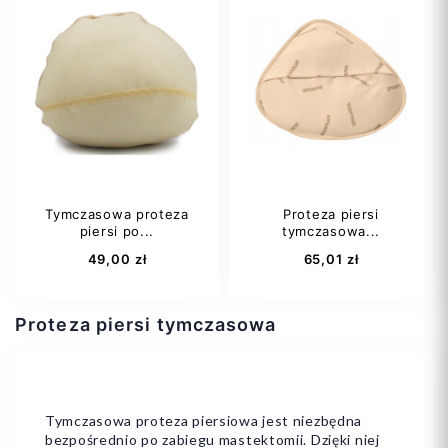
Tymczasowa proteza
Proteza piersi
piersi po...
tymczasowa...
49,00 zł
65,01 zł
Proteza piersi tymczasowa
Tymczasowa proteza piersiowa jest niezbędna
3
4
5
1/2
3/4
5/6
bezpośrednio po zabiegu mastektomii. Dzięki niej