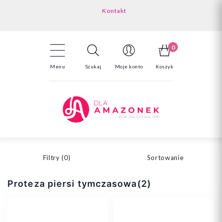
Kontakt
Darmowa dostawa powyżej 150zł
Odstąpienie od umowy - tutaj
0
Menu
Szukaj
Moje konto
Koszyk
Filtry (
0
)
Sortowanie
Proteza piersi tymczasowa(2)