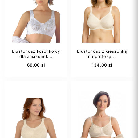
90A
80B
Lewa
Prawa
Biustonosz koronkowy
Biustonosz z kieszonką
dla amazonek...
na protezę...
Dodaj do koszyka
Dodaj do koszyka
69,00 zł
134,00 zł
95B
95C
75B
80AA
100A
100B
prawa
Lewa