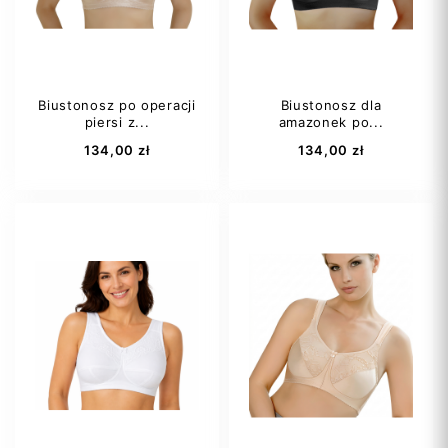
80B
+18
80AA
+16
Biustonosz po operacji
Biustonosz dla
piersi z...
amazonek po...
Dodaj do koszyka
Dodaj do koszyka
134,00 zł
134,00 zł
80B
80C
85B
85C
80D
80E
85D
90C
85B
+16
90D
+14