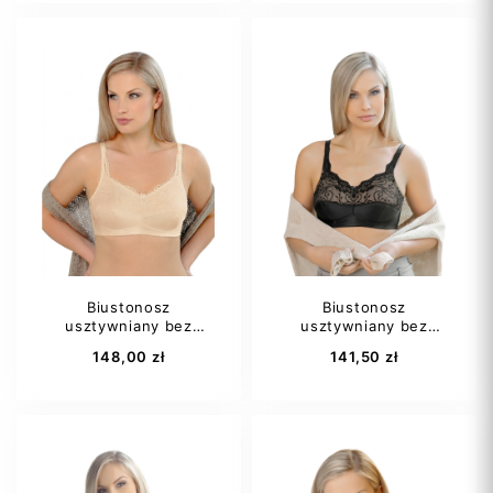
75A
75C
75B
75C
75D
80A
80A
80B
80B
+14
80C
+6
Biustonosz
Biustonosz
usztywniany bez
usztywniany bez
Dodaj do koszyka
Dodaj do koszyka
fiszbin...
fiszbin...
148,00 zł
141,50 zł