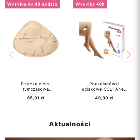
Wysyłka do 48 godzin
Wysyłka 48h
80B
80C
80D
80E
85A
+25
Poprzedni
Na
Dodaj do koszyka
Proteza piersi
Podkolanówki
tymczasowa
uciskowe CCL1 Aries
pooperacyjna miękka
Avicenum 140 DEN
65,01 zł
49,00 zł
Amoena Priform
Aktualności