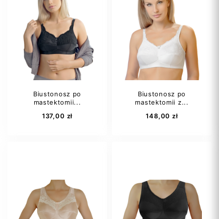
75B
75C
80B
85AA
75D
80AA
95A
80A
+16
Biustonosz po
Biustonosz po
mastektomii...
mastektomii z...
Dodaj do koszyka
Dodaj do koszyka
137,00 zł
148,00 zł
75A
75B
75B
75C
75C
75D
75D
75E