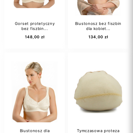
Gorset protetyczny
Biustonosz bez fiszbin
bez fiszbin...
dla kobiet...
Dodaj do koszyka
Dodaj do koszyka
148,00 zł
134,00 zł
90C
90D
75B
80B
95C
95D
80C
85A
100A
+1
85B
+8
Biustonosz dla
Tymczasowa proteza