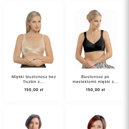
beżowy
biały
czarny
beżowy
biały
czarny
Miękki biustonosz bez
Biustonosz po
fiszbin z...
mastektomii miękki z...
Dodaj do koszyka
Dodaj do koszyka
150,00 zł
150,00 zł