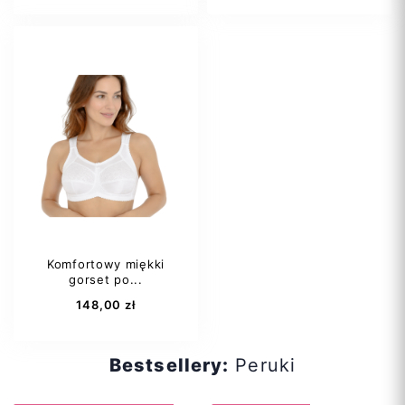
80D
85B
80A
80B
85C
85F
80C
80D
90B
+19
80E
+28
Komfortowy miękki
gorset po...
Dodaj do koszyka
Dodaj do koszyka
148,00 zł
Bestsellery:
Peruki