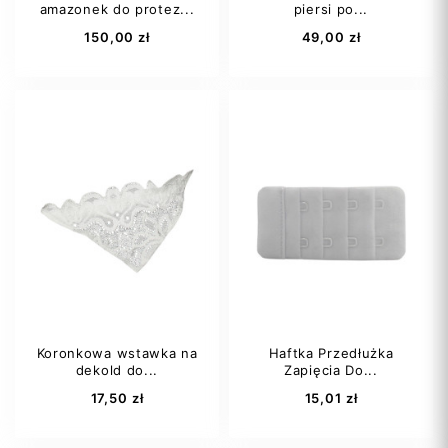
amazonek do protez...
piersi po...
Dodaj do koszyka
Dodaj do koszyka
150,00 zł
49,00 zł
85C
85D
3
4
5
90B
90C
6
7
+5
90D
+9
Koronkowa wstawka na
Haftka Przedłużka
dekold do...
Zapięcia Do...
Dodaj do koszyka
Dodaj do koszyka
17,50 zł
15,01 zł