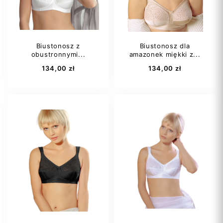
Biustonosz z
Biustonosz dla
obustronnymi...
amazonek miękki z...
Dodaj do koszyka
Dodaj do koszyka
134,00 zł
134,00 zł
75A
75B
75B
75D
75C
75D
80A
80B
80A
+31
80C
+9
Lewa
Prawa