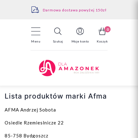
Kontakt
Darmowa dostawa powyżej 150zł
Odstąpienie od umowy - tutaj
0
Menu
Szukaj
Moje konto
Koszyk
Lista produktów marki Afma
AFMA Andrzej Sobota
Osiedle Rzemieslnicze 22
85-758 Bydgoszcz