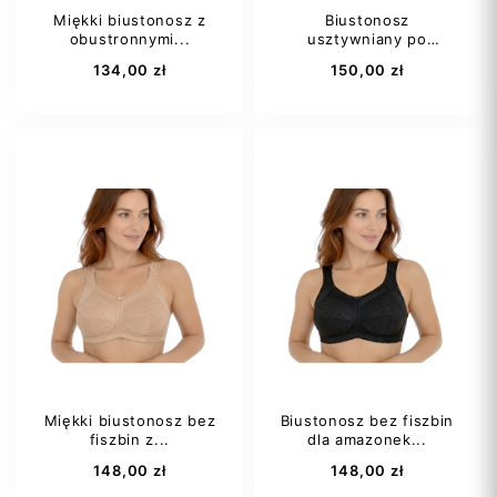
Miękki biustonosz z
Biustonosz
obustronnymi...
usztywniany po
Dodaj do koszyka
Dodaj do koszyka
operacji...
134,00 zł
150,00 zł
80B
80C
75B
75C
85D
90B
80B
80D
90C
+8
80E
+10
Miękki biustonosz bez
Biustonosz bez fiszbin
fiszbin z...
dla amazonek...
Dodaj do koszyka
Dodaj do koszyka
148,00 zł
148,00 zł