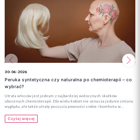
Poprzedni
Na
30-06-2026
Peruka syntetyczna czy naturalna po chemioterapii – co
wybrać?
Utrata włosów jest jednym z najbardziej widocznych skutków
ubocznych chemioterapii. Dla wielu kobiet nie oznacza jedynie zmiany
wyglądu, ale także utratę poczucia pewności siebie i komfortu w
codziennym funkcjonowaniu. Właśnie dlatego coraz więcej pacjentek
decyduje się na zakup peruki jeszcze przed rozpoczęciem leczenia.
Czytaj więcej
Najczęściej pojawia się wtedy pytanie: lepsza będzie peruka
syntetyczna czy naturalna?