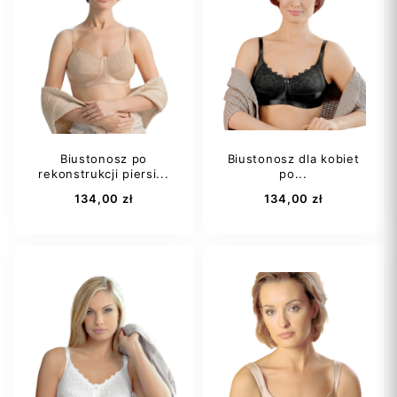
75A
75B
75B
75C
75C
75D
75D
80A
75E
+24
80B
+19
Biustonosz po
Biustonosz dla kobiet
rekonstrukcji piersi...
po...
Dodaj do koszyka
Dodaj do koszyka
134,00 zł
134,00 zł
75B
75C
75B
75C
75D
80A
80A
80B
80B
+18
80C
+15