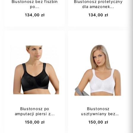
Biustonosz bez fiszbin
Biustonosz protetyczny
po...
dla amazonek...
Dodaj do koszyka
Dodaj do koszyka
134,00 zł
134,00 zł
75A
75B
75A
75B
75C
75D
75C
75D
75E
+28
80AA
+30
Lewa
Prawa
Lewa
Biustonosz po
Biustonosz
amputacji piersi z...
usztywniany bez
Dodaj do koszyka
Dodaj do koszyka
fiszbin...
150,00 zł
150,00 zł