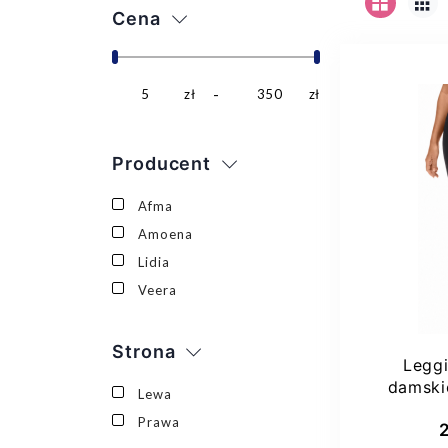
Cena
5
zł
350
zł
Producent
Afma
Amoena
Lidia
Veera
Strona
Legg
damski
Lewa
44
Prawa