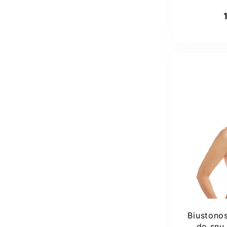
Amoe
Dod
Biuston
do snu