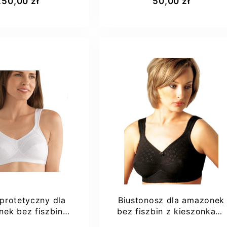
250,00 zł
50,00 zł
70AA
protetyczny dla
Biustonosz dla amazonek
ek bez fiszbin
bez fiszbin z kieszonkami
ena Nora SB
Afma 58-2
aj do koszyka
Dodaj do koszyka