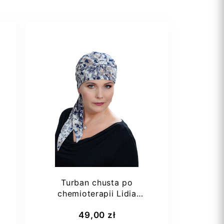
Turban chusta po
chemioterapii Lidia
Antonina 1/33 z
49,00 zł
bawełnianą...