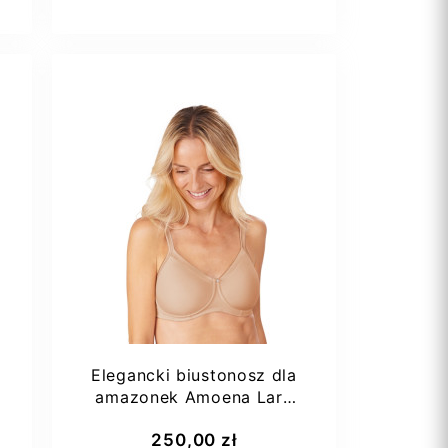
Elegancki biustonosz dla
amazonek Amoena Lara
Satin SBP
Dodaj do koszyka
250,00 zł