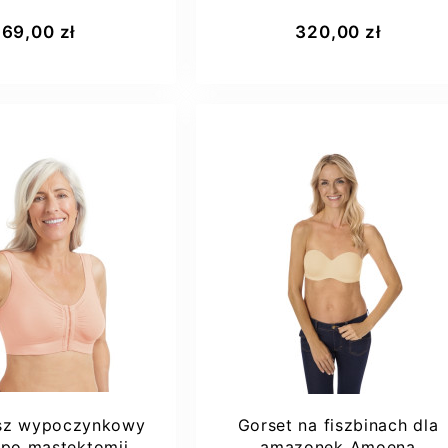
na Carmen sb
Amoena Thassos...
aj do koszyka
Dodaj do koszyka
169,00 zł
320,00 zł
100C
50D
osz wypoczynkowy
Gorset na fiszbinach dla
 po mastektomii
amazonek Amoena