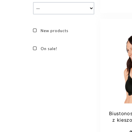
New products
On sale!
Biustono
z kiesz
wyk
Dod