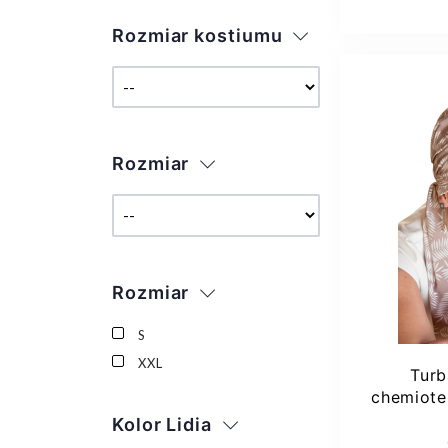
Rozmiar kostiumu
Rozmiar
Rozmiar
S
XXL
Turb
chemiote
na lato
Kolor Lidia
Dod