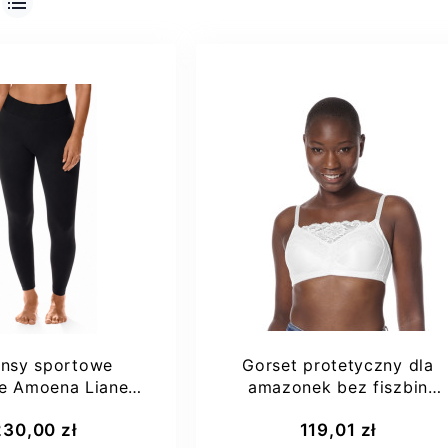
insy sportowe
Gorset protetyczny dla
e Amoena Liane
amazonek bez fiszbin
941 czarne
zakryty dekold...
230,00 zł
119,01 zł