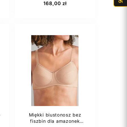
168,00 zł
80B
Prawa
e
Miękki biustonosz bez
fiszbin dla amazonek