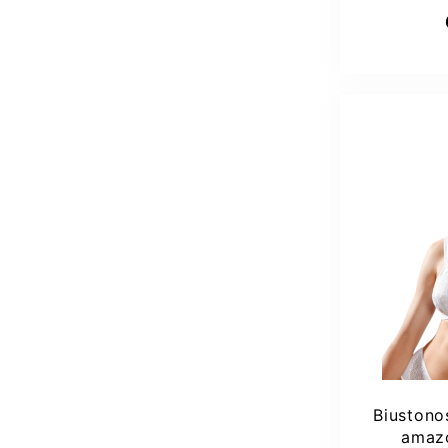
Dod
75
Biustono
amazo