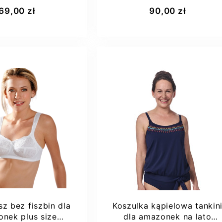
Afma 59
Amoena Tavira HW
aj do koszyka
Dodaj do koszyka
69,00 zł
90,00 zł
B
80AA
42
prawa
sz bez fiszbin dla
Koszulka kąpielowa tankin
nek plus size
dla amazonek na lato