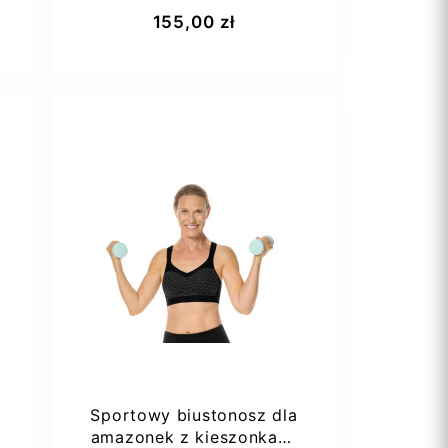
Amoena Ruth SB
Dodaj do koszyka
155,00 zł
75AA
i
Sportowy biustonosz dla
amazonek z kieszonkami