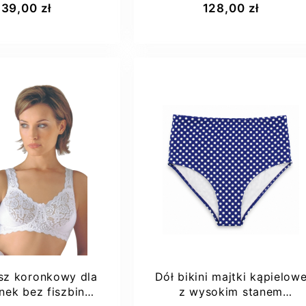
139,00 zł
128,00 zł
90A
80D
Lewa
sz koronkowy dla
Dół bikini majtki kąpielow
ek bez fiszbin
z wysokim stanem