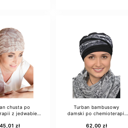
XL
90A
95A
an chusta po
Turban bambusowy
rapii z jedwabiem
damski po chemioterapii
 Lidia Monika...
Laura 1/35 Lidia -...
aj do koszyka
Dodaj do koszyka
45,01 zł
62,00 zł