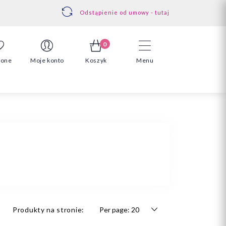
Odstąpienie od umowy - tutaj
0
ione
Moje konto
Koszyk
Menu
Produkty na stronie: