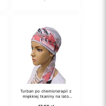
70AA
Turban po chemioterapii z
u
miękkiej tkaniny na lato
Lidia Krystyna
Dodaj do koszyka