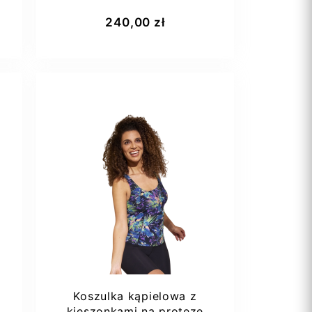
Amoena Jolie sb...
Dodaj do koszyka
240,00 zł
75E
90E
Koszulka kąpielowa z
kieszonkami na protezę