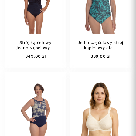
75C
75D
80C
80D
80D
+10
85A
+4
Strój kąpielowy
Jednoczęściowy strój
jednoczęściowy...
kąpielowy dla...
Dodaj do koszyka
Dodaj do koszyka
349,00 zł
339,00 zł
38C
38D
40D
42D
46C
46B
+1