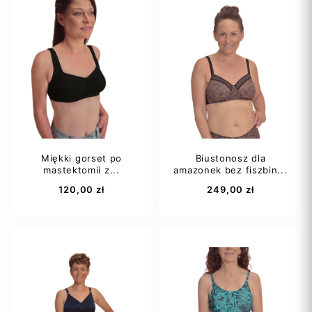
75A
75B
75E
80A
80C
+4
Miękki gorset po
Biustonosz dla
mastektomii z...
amazonek bez fiszbin...
Dodaj do koszyka
Dodaj do koszyka
120,00 zł
249,00 zł
75A
75B
75D
80B