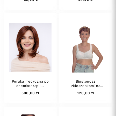
70AA
75AA
75A
75C
75D
+17
Peruka medyczna po
Biustonosz
chemioterapii...
zkieszonkami na
Dodaj do koszyka
Dodaj do koszyka
protezę...
590,00 zł
120,00 zł