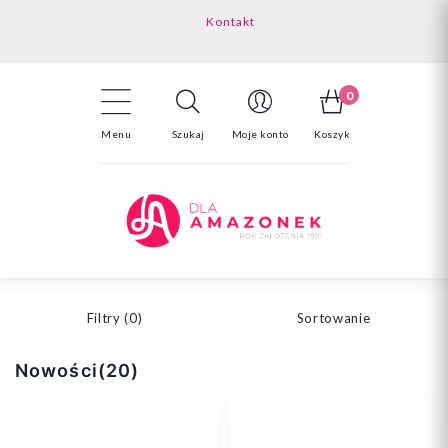
Kontakt
Darmowa dostawa powyżej 150zł
Odstąpienie od umowy - tutaj
0
Menu
Szukaj
Moje konto
Koszyk
Filtry (
0
)
Sortowanie
Nowości(20)