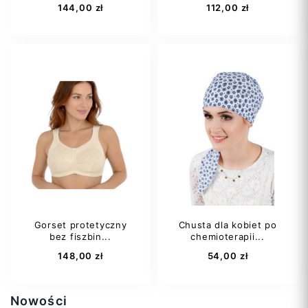
144,00 zł
112,00 zł
XL
S
L
Regular
Regular
Gorset protetyczny
Chusta dla kobiet po
bez fiszbin...
chemioterapii...
Dodaj do koszyka
Dodaj do koszyka
148,00 zł
54,00 zł
Nowości