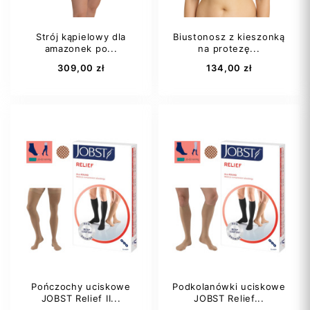
Strój kąpielowy dla
Biustonosz z kieszonką
amazonek po...
na protezę...
Dodaj do koszyka
Dodaj do koszyka
309,00 zł
134,00 zł
95B
95C
40B
40D
100A
100B
42D
Lewa
Pończochy uciskowe
Podkolanówki uciskowe
JOBST Relief II...
JOBST Relief...
Dodaj do koszyka
Dodaj do koszyka