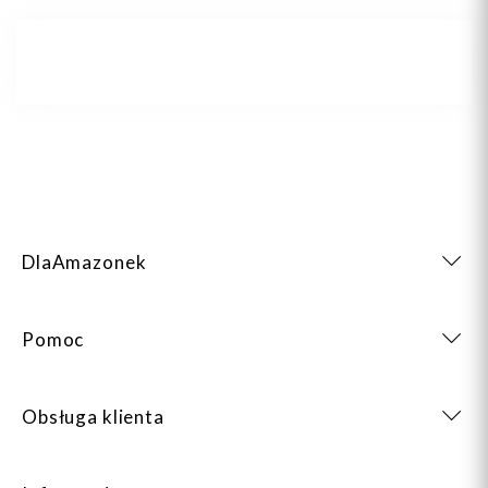
90C
90D
95C
95D
100A
+1
DlaAmazonek
Dodaj do koszyka
Dodaj do koszyka
Pomoc
Obsługa klienta