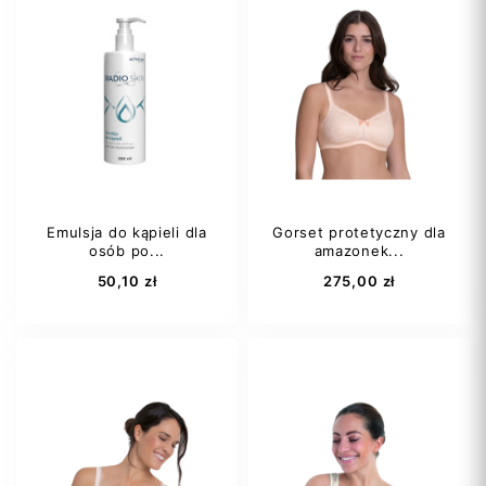
Emulsja do kąpieli dla
Gorset protetyczny dla
osób po...
amazonek...
50,10 zł
275,00 zł
75A
75B
75C
80A