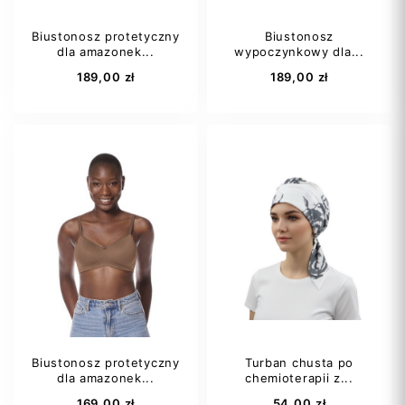
Biustonosz protetyczny
Biustonosz
dla amazonek...
wypoczynkowy dla...
Dodaj do koszyka
Dodaj do koszyka
189,00 zł
189,00 zł
S
M
L
XL
XL
XXL
Biustonosz protetyczny
Turban chusta po
dla amazonek...
chemioterapii z...
Dodaj do koszyka
Dodaj do koszyka
169,00 zł
54,00 zł