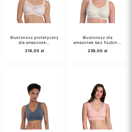
80B
+14
Biustonosz protetyczny
Biustonosz dla
dla amazonek...
amazonek bez fiszbin...
Dodaj do koszyka
Dodaj do koszyka
219,00 zł
239,00 zł
75A
75B
75A
75B
75C
80A
75C
80A
80B
+18
80B
+18