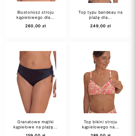
Biustonosz stroju
Top typu bandeau na
kąpielowego dla...
plażę dla...
Dodaj do koszyka
Dodaj do koszyka
260,00 zł
249,00 zł
38D
44A
Granatowe majtki
Top bikini stroju
kąpielowe na plażę...
kąpielowego na...
Dodaj do koszyka
Dodaj do koszyka
159,00 zł
289,00 zł