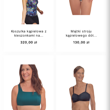
Koszulka kąpielowa z
Majtki stroju
kieszonkami na...
kąpielowego dół...
Dodaj do koszyka
Dodaj do koszyka
320,00 zł
130,00 zł
40C
38