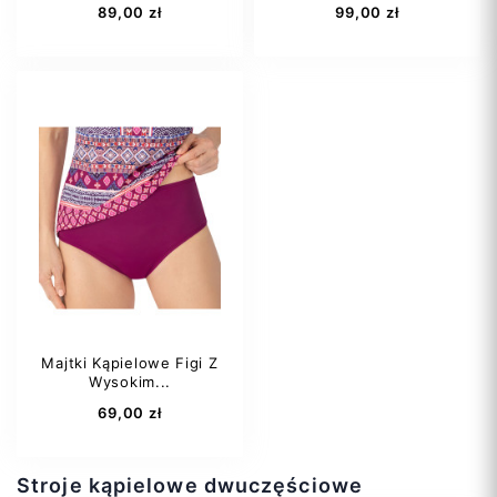
89,00 zł
99,00 zł
38
40
44
46
48
Majtki Kąpielowe Figi Z
Wysokim...
Dodaj do koszyka
Dodaj do koszyka
69,00 zł
Stroje kąpielowe dwuczęściowe