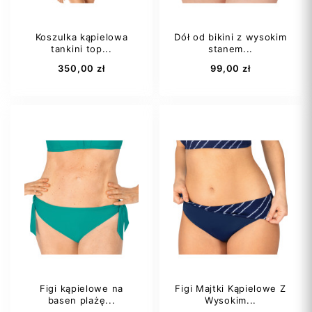
Koszulka kąpielowa
Dół od bikini z wysokim
tankini top...
stanem...
Dodaj do koszyka
Dodaj do koszyka
350,00 zł
99,00 zł
36C
38
Figi kąpielowe na
Figi Majtki Kąpielowe Z
basen plażę...
Wysokim...
Dodaj do koszyka
Dodaj do koszyka