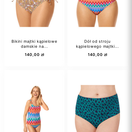
36
38
42
Bikini majtki kąpielowe
Dół od stroju
damskie na...
kąpielowego majtki...
Dodaj do koszyka
Dodaj do koszyka
140,00 zł
140,00 zł
40
36