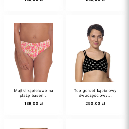
38C
40B
42
44
46
42A
42C
Majtki kąpielowe na
Top gorset kąpielowy
plażę basen...
dwuczęściowy...
Dodaj do koszyka
Dodaj do koszyka
139,00 zł
250,00 zł