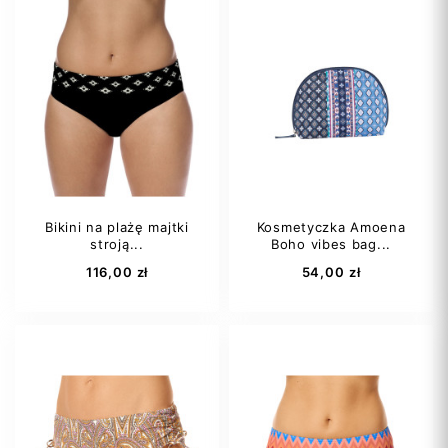
40
42
36C
Bikini na plażę majtki
Kosmetyczka Amoena
stroją...
Boho vibes bag...
Dodaj do koszyka
Dodaj do koszyka
116,00 zł
54,00 zł