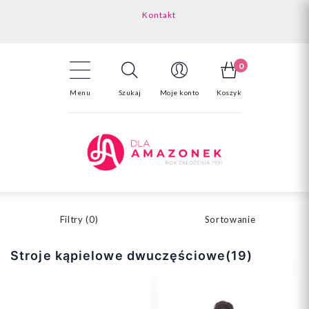
Kontakt
Darmowa dostawa powyżej 150zł
Odstąpienie od umowy - tutaj
0
Menu
Szukaj
Moje konto
Koszyk
Filtry (
0
)
Sortowanie
Stroje kąpielowe dwuczęściowe(19)