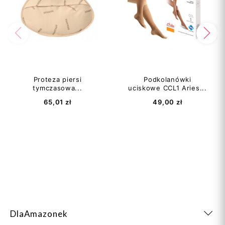
Poprzedni
Na
Proteza piersi
Podkolanówki
tymczasowa...
uciskowe CCL1 Aries...
65,01 zł
49,00 zł
DlaAmazonek