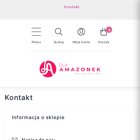
Kontakt
Darmowa dostawa powyżej 150zł
Odstąpienie od umowy - tutaj
0
Menu
Szukaj
Moje konto
Koszyk
Kontakt
Informacja o sklepie
Napisz do nas: