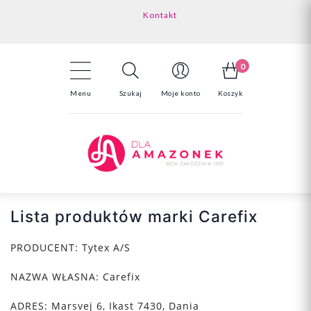
Kontakt
Darmowa dostawa powyżej 150zł
Odstąpienie od umowy - tutaj
0
Menu
Szukaj
Moje konto
Koszyk
Lista produktów marki Carefix
PRODUCENT:
Tytex A/S
NAZWA WŁASNA:
Carefix
ADRES:
Marsvej 6,
Ikast
7430, Dania