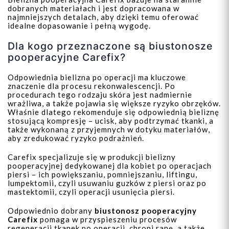
dobranych materiałach i jest dopracowana w
najmniejszych detalach, aby dzięki temu oferować
idealne dopasowanie i pełną wygodę.
Dla kogo przeznaczone są biustonosze
pooperacyjne Carefix?
Odpowiednia bielizna po operacji ma kluczowe
znaczenie dla procesu rekonwalescencji. Po
procedurach tego rodzaju skóra jest nadmiernie
wrażliwa, a także pojawia się większe ryzyko obrzęków.
Właśnie dlatego rekomenduje się odpowiednią bieliznę
stosującą kompresję – ucisk, aby podtrzymać tkanki, a
także wykonaną z przyjemnych w dotyku materiałów,
aby zredukować ryzyko podrażnień.
Carefix specjalizuje się w produkcji bielizny
pooperacyjnej dedykowanej dla kobiet po operacjach
piersi – ich powiększaniu, pomniejszaniu, liftingu,
lumpektomii, czyli usuwaniu guzków z piersi oraz po
mastektomii, czyli operacji usunięcia piersi.
Odpowiednio dobrany
biustonosz pooperacyjny
Carefix
pomaga w przyspieszeniu procesów
regeneracji tkanek po operacji, chroni ranę, a także