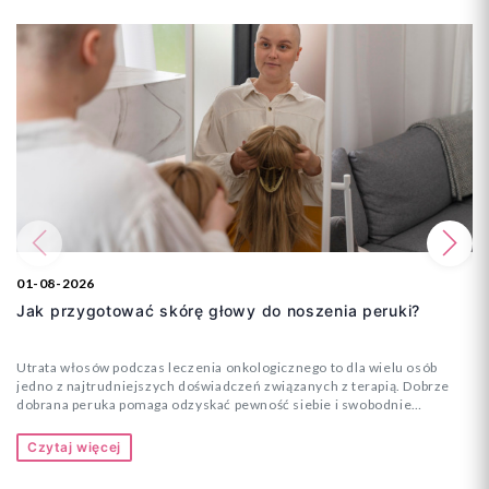
Poprzedni
Na
01-08-2026
Jak przygotować skórę głowy do noszenia peruki?
Utrata włosów podczas leczenia onkologicznego to dla wielu osób
jedno z najtrudniejszych doświadczeń związanych z terapią. Dobrze
dobrana peruka pomaga odzyskać pewność siebie i swobodnie
funkcjonować na co dzień. Aby jednak jej noszenie było naprawdę
komfortowe, warto odpowiednio zadbać o skórę głowy. Właściwa
Czytaj więcej
pielęgnacja pozwala uniknąć podrażnień, zmniejsza uczucie
dyskomfortu i sprawia, że nawet wielogodzinne noszenie peruki jest