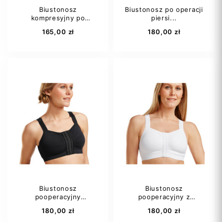
Biustonosz
Biustonosz po operacji
kompresyjny po
piersi...
operacji...
165,00 zł
180,00 zł
S
M
L
S
M
L
XL
XXL
Biustonosz
Biustonosz
pooperacyjny
pooperacyjny z
Dodaj do koszyka
Dodaj do koszyka
kompresyjny...
kieszonką...
180,00 zł
180,00 zł