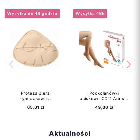
Wysyłka do 48 godzin
Wysyłka 48h
S
M
L
S
M
L
XL
XXL
XL
XXL
Poprzedni
Na
Dodaj do koszyka
Dodaj do koszyka
Proteza piersi
Podkolanówki
tymczasowa...
uciskowe CCL1 Aries...
65,01 zł
49,00 zł
Aktualności