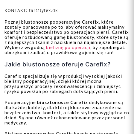
KONTAKT:
tar@tytex.dk
Poznaj biustonosze pooperacyjne Carefix, które
zostały opracowane po to, aby oferować maksymalny
komfort i bezpieczeństwo po operacjach piersi. Carefix
oferuje rozbudowaną gamę biustonoszy, które szyte są
z najlepszych tkanin z naciskiem na najmniejsze detale.
Wybierz wygodną
bieliznę po operacji
, by zapobiegać
obrzękom i zadbać o prawidłowe gojenie się ran!
Jakie biustonosze oferuje Carefix?
Carefix specjalizuje się w produkcji wysokiej jakości
bielizny pooperacyjnej, dzięki której można
przyspieszyć procesy rekonwalescencji i zmniejszyć
ryzyko powikłań po zabiegach dotykających piersi.
Pooperacyjne
biusztonosze Carefix
dedykowane są
dla każdej kobiety, dla której kluczowe znaczenie ma
bezpieczeństwo, komfort, a także stylowy wygląd na co
dzień. Są one również rekomendowane przez personel
medyczny.
Bielizna pooperacyjna Carefix bazuje na starannie