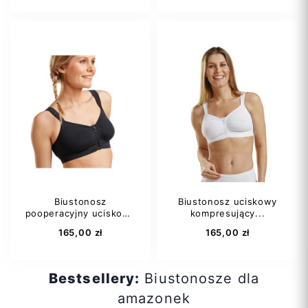
S
M
L
S
M
L
XL
XXL
XL
XXL
Biustonosz
Biustonosz uciskowy
pooperacyjny uciskowy
kompresujący...
Dodaj do koszyka
Dodaj do koszyka
na...
165,00 zł
165,00 zł
Bestsellery:
Biustonosze dla
amazonek