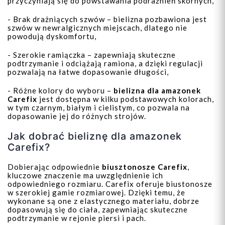
przyczyniają się do powstawania podrażnień skórnych,
- Brak drażniących szwów – bielizna pozbawiona jest
szwów w newralgicznych miejscach, dlatego nie
powodują dyskomfortu,
- Szerokie ramiączka – zapewniają skuteczne
podtrzymanie i odciążają ramiona, a dzięki regulacji
pozwalają na łatwe dopasowanie długości,
- Różne kolory do wyboru –
bielizna dla amazonek
Carefix
jest dostępna w kilku podstawowych kolorach,
w tym czarnym, białym i cielistym, co pozwala na
dopasowanie jej do różnych strojów.
Jak dobrać bieliznę dla amazonek
Carefix?
Dobierając odpowiednie
biusztonosze Carefix
,
kluczowe znaczenie ma uwzględnienie ich
odpowiedniego rozmiaru. Carefix oferuje biustonosze
w szerokiej gamie rozmiarowej. Dzięki temu, że
wykonane są one z elastycznego materiału, dobrze
dopasowują się do ciała, zapewniając skuteczne
podtrzymanie w rejonie piersi i pach.