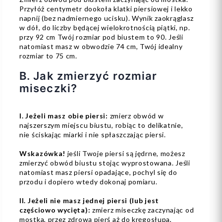
Przyłóż centymetr dookoła klatki piersiowej i lekko
napnij (bez nadmiernego ucisku). Wynik zaokrąglasz
w dół, do liczby będącej wielokrotnością piątki, np.
przy 92 cm Twój rozmiar pod biustem to 90. Jeśli
natomiast masz w obwodzie 74 cm, Twój idealny
rozmiar to 75 cm.
B. Jak zmierzyć rozmiar
miseczki?
I. Jeżeli masz obie piersi:
zmierz obwód w
najszerszym miejscu biustu, robiąc to delikatnie,
nie ściskając miarki i nie spłaszczając piersi.
Wskazówka!
jeśli Twoje piersi są jędrne, możesz
zmierzyć obwód biustu stojąc wyprostowana. Jeśli
natomiast masz piersi opadające, pochyl się do
przodu i dopiero wtedy dokonaj pomiaru.
II. Jeżeli nie masz jednej piersi (lub jest
częściowo wycięta):
zmierz miseczkę zaczynając od
mostka, przez zdrową pierś aż do kręgosłupa,