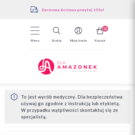
Kontakt
Darmowa dostawa powyżej 150zł
Odstąpienie od umowy - tutaj
0
Menu
Szukaj
Moje konto
Koszyk
To jest wyrób medyczny. Dla bezpieczeństwa
używaj go zgodnie z instrukcją lub etykietą.
W przypadku wątpliwości skontaktuj się ze
specjalistą.