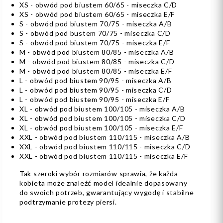
XS - obwód pod biustem 60/65 - miseczka C/D
XS - obwód pod biustem 60/65 - miseczka E/F
S - obwód pod biustem 70/75 - miseczka A/B
S - obwód pod bustem 70/75 - miseczka C/D
S - obwód pod biustem 70/75 - miseczka E/F
M - obwód pod biustem 80/85 - miseczka A/B
M - obwód pod biustem 80/85 - miseczka C/D
M - obwód pod biustem 80/85 - miseczka E/F
L - obwód pod biustem 90/95 - miseczka A/B
L - obwód pod biustem 90/95 - miseczka C/D
L - obwód pod biustem 90/95 - miseczka E/F
XL - obwód pod biustem 100/105 - miseczka A/B
XL - obwód pod biustem 100/105 - miseczka C/D
XL - obwód pod biustem 100/105 - miseczka E/F
XXL - obwód pod biustem 110/115 - miseczka A/B
XXL - obwód pod biustem 110/115 - miseczka C/D
XXL - obwód pod biustem 110/115 - miseczka E/F
Tak szeroki wybór rozmiarów sprawia, że każda
kobieta może znaleźć model idealnie dopasowany
do swoich potrzeb, gwarantujący wygodę i stabilne
podtrzymanie protezy piersi.