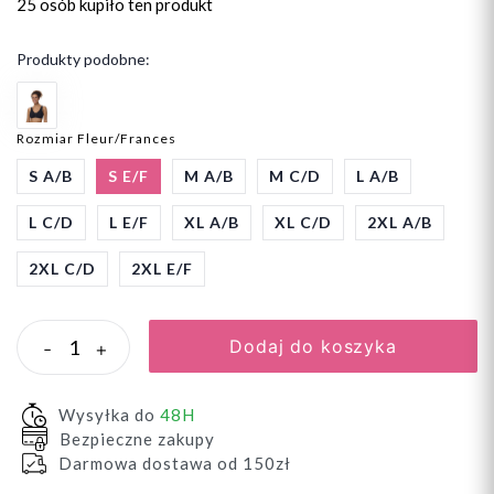
25 osób
kupiło ten produkt
Produkty podobne:
Rozmiar Fleur/Frances
S A/B
S E/F
M A/B
M C/D
L A/B
L C/D
L E/F
XL A/B
XL C/D
2XL A/B
2XL C/D
2XL E/F
Dodaj do koszyka
-
+
Wysyłka do
48H
Bezpieczne zakupy
Darmowa dostawa od 150zł