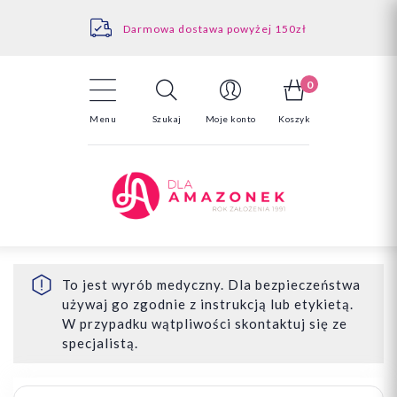
Kontakt
Darmowa dostawa powyżej 150zł
Odstąpienie od umowy - tutaj
0
Menu
Szukaj
Moje konto
Koszyk
To jest wyrób medyczny. Dla bezpieczeństwa
używaj go zgodnie z instrukcją lub etykietą.
W przypadku wątpliwości skontaktuj się ze
specjalistą.