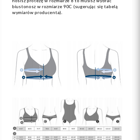
nosisz protezę w rozmiarze 8 to musisz wybrać
biustonosz w rozmiarze 90C (sugerując się tabelą
wymiarów producenta).