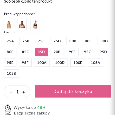
366 osób
kupiło ten produkt
Produkty podobne:
Rozmiar
75A
75B
75C
75D
80B
80C
80D
80E
85C
85D
90B
90E
95C
95D
95E
95F
100A
100D
100E
105A
105B
Dodaj do koszyka
-
+
Wysyłka do
48H
Bezpieczne zakupy