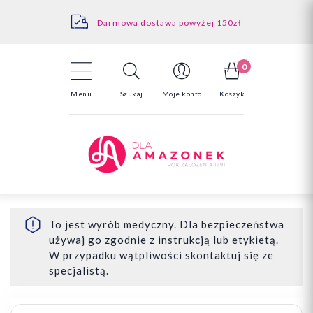
Kontakt
Darmowa dostawa powyżej 150zł
Odstąpienie od umowy - tutaj
0
Menu
Szukaj
Moje konto
Koszyk
To jest wyrób medyczny. Dla bezpieczeństwa
używaj go zgodnie z instrukcją lub etykietą.
W przypadku wątpliwości skontaktuj się ze
specjalistą.