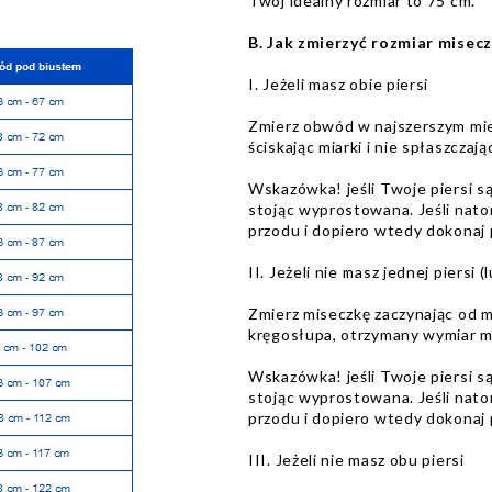
Twój idealny rozmiar to 75 cm.
B. Jak zmierzyć rozmiar misecz
I. Jeżeli masz obie piersi
Zmierz obwód w najszerszym miejs
ściskając miarki i nie spłaszczając
Wskazówka! jeśli Twoje piersi s
stojąc wyprostowana. Jeśli natom
przodu i dopiero wtedy dokonaj 
II. Jeżeli nie masz jednej piersi 
Zmierz miseczkę zaczynając od m
kręgosłupa, otrzymany wymiar m
Wskazówka! jeśli Twoje piersi s
stojąc wyprostowana. Jeśli natom
przodu i dopiero wtedy dokonaj 
III. Jeżeli nie masz obu piersi