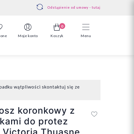
Odstąpienie od umowy - tutaj
0
ione
Moje konto
Koszyk
Menu
padku wątpliwości skontaktuj się ze
osz koronkowy z
kami do protez
Victoria Thuasne