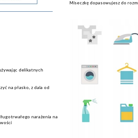
Miseczkę dopasowujesz do rozmia
 używając delikatnych
yć na płasko, z dala od
ługotrwałego narażenia na
iwości