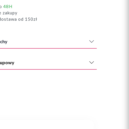
do
48H
e zakupy
ostawa od 150zł
chy
kupowy