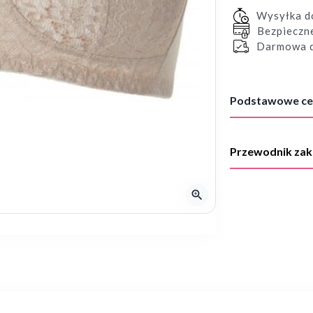
Wysyłka 
Bezpieczn
Darmowa d
Podstawowe ce
Przewodnik za
zoom_in