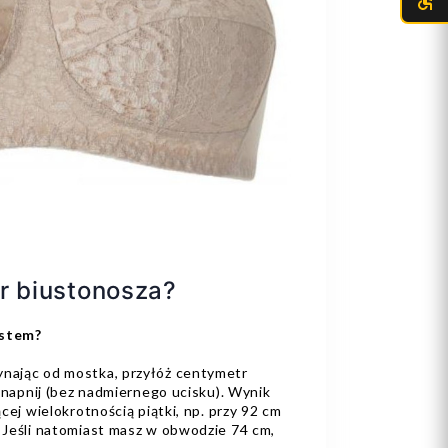
r biustonosza?
ustem?
nając od mostka, przyłóż centymetr
o napnij (bez nadmiernego ucisku). Wynik
cej wielokrotnością piątki, np. przy 92 cm
 Jeśli natomiast masz w obwodzie 74 cm,