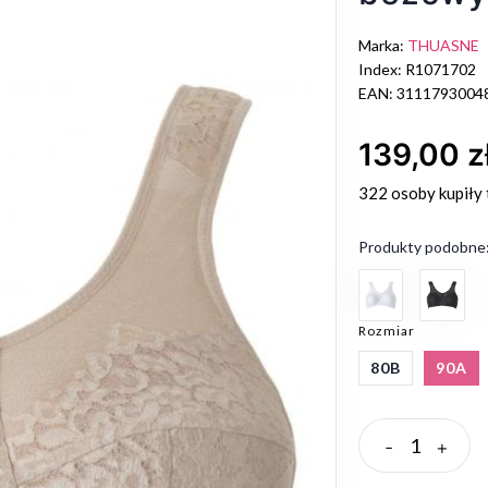
Marka:
THUASNE
Index: R1071702
EAN: 3111793004
139,00 z
322 osoby
kupiły 
Produkty podobne
Rozmiar
80B
90A
-
+