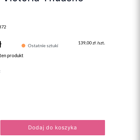
872
ł
139,00 zł /szt.
Ostatnie sztuki
ten produkt
:
Dodaj do koszyka