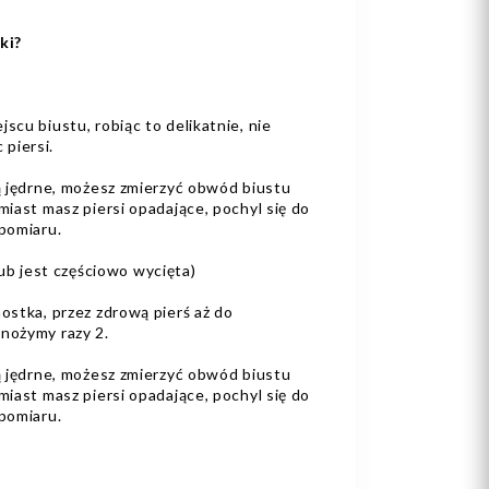
ki?
cu biustu, robiąc to delikatnie, nie
 piersi.
ą jędrne, możesz zmierzyć obwód biustu
iast masz piersi opadające, pochyl się do
pomiaru.
(lub jest częściowo wycięta)
ostka, przez zdrową pierś aż do
nożymy razy 2.
ą jędrne, możesz zmierzyć obwód biustu
iast masz piersi opadające, pochyl się do
pomiaru.