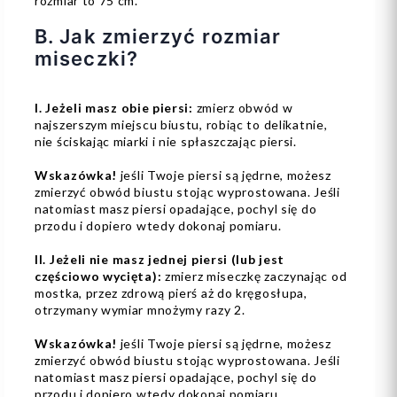
rozmiar to 75 cm.
B. Jak zmierzyć rozmiar
miseczki?
I. Jeżeli masz obie piersi:
zmierz obwód w
najszerszym miejscu biustu, robiąc to delikatnie,
nie ściskając miarki i nie spłaszczając piersi.
Wskazówka!
jeśli Twoje piersi są jędrne, możesz
zmierzyć obwód biustu stojąc wyprostowana. Jeśli
natomiast masz piersi opadające, pochyl się do
przodu i dopiero wtedy dokonaj pomiaru.
II. Jeżeli nie masz jednej piersi (lub jest
częściowo wycięta):
zmierz miseczkę zaczynając od
mostka, przez zdrową pierś aż do kręgosłupa,
otrzymany wymiar mnożymy razy 2.
Wskazówka!
jeśli Twoje piersi są jędrne, możesz
zmierzyć obwód biustu stojąc wyprostowana. Jeśli
natomiast masz piersi opadające, pochyl się do
przodu i dopiero wtedy dokonaj pomiaru.