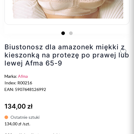
Biustonosz dla amazonek miękki z
kieszonką na protezę po prawej lub
lewej Afma 65-9
Marka:
Afma
Index: R00216
EAN: 5907648126992
134,00 zł
Ostatnie sztuki
134,00 zł /szt.