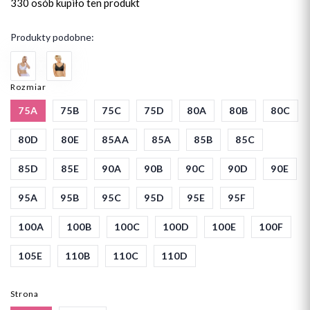
330 osób
kupiło ten produkt
Produkty podobne:
Rozmiar
75A
75B
75C
75D
80A
80B
80C
80D
80E
85AA
85A
85B
85C
85D
85E
90A
90B
90C
90D
90E
95A
95B
95C
95D
95E
95F
100A
100B
100C
100D
100E
100F
105E
110B
110C
110D
Strona