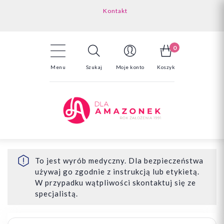
Kontakt
Darmowa dostawa powyżej 150zł
Odstąpienie od umowy - tutaj
0
Menu
Szukaj
Moje konto
Koszyk
To jest wyrób medyczny. Dla bezpieczeństwa
używaj go zgodnie z instrukcją lub etykietą.
W przypadku wątpliwości skontaktuj się ze
specjalistą.