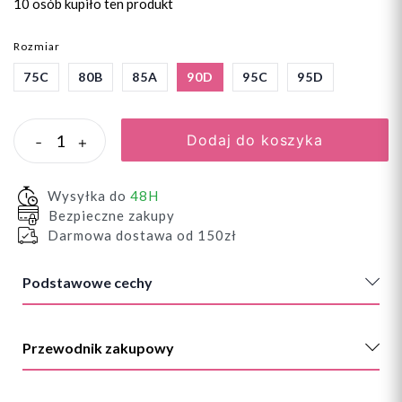
10 osób
kupiło ten produkt
Rozmiar
75C
80B
85A
90D
95C
95D
Dodaj do koszyka
-
+
Wysyłka do
48H
Bezpieczne zakupy
Darmowa dostawa od 150zł
Podstawowe cechy
Przewodnik zakupowy