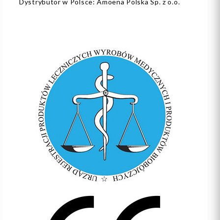
Dystrybutor w Polsce: Amoena Polska Sp. z o.o.