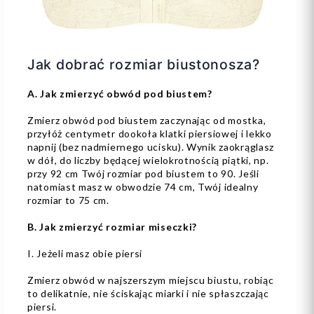
Jak dobrać rozmiar biustonosza?
A. Jak zmierzyć obwód pod biustem?
Zmierz obwód pod biustem zaczynając od mostka,
przyłóż centymetr dookoła klatki piersiowej i lekko
napnij (bez nadmiernego ucisku). Wynik zaokrąglasz
w dół, do liczby będącej wielokrotnością piątki, np.
przy 92 cm Twój rozmiar pod biustem to 90. Jeśli
natomiast masz w obwodzie 74 cm, Twój idealny
rozmiar to 75 cm.
B. Jak zmierzyć rozmiar miseczki?
I. Jeżeli masz obie piersi
Zmierz obwód w najszerszym miejscu biustu, robiąc
to delikatnie, nie ściskając miarki i nie spłaszczając
piersi.