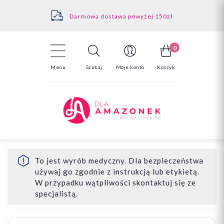
Kontakt
Darmowa dostawa powyżej 150zł
Odstąpienie od umowy - tutaj
0
Menu
Szukaj
Moje konto
Koszyk
To jest wyrób medyczny. Dla bezpieczeństwa
używaj go zgodnie z instrukcją lub etykietą.
W przypadku wątpliwości skontaktuj się ze
specjalistą.