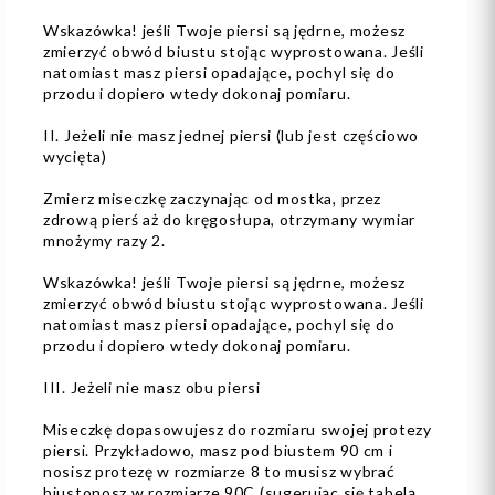
Wskazówka! jeśli Twoje piersi są jędrne, możesz
zmierzyć obwód biustu stojąc wyprostowana. Jeśli
natomiast masz piersi opadające, pochyl się do
przodu i dopiero wtedy dokonaj pomiaru.
II. Jeżeli nie masz jednej piersi (lub jest częściowo
wycięta)
Zmierz miseczkę zaczynając od mostka, przez
zdrową pierś aż do kręgosłupa, otrzymany wymiar
mnożymy razy 2.
Wskazówka! jeśli Twoje piersi są jędrne, możesz
zmierzyć obwód biustu stojąc wyprostowana. Jeśli
natomiast masz piersi opadające, pochyl się do
przodu i dopiero wtedy dokonaj pomiaru.
III. Jeżeli nie masz obu piersi
Miseczkę dopasowujesz do rozmiaru swojej protezy
piersi. Przykładowo, masz pod biustem 90 cm i
nosisz protezę w rozmiarze 8 to musisz wybrać
biustonosz w rozmiarze 90C (sugerując się tabelą