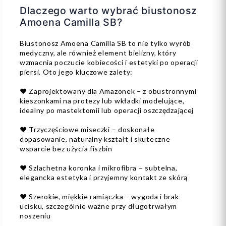
Dlaczego warto wybrać biustonosz
Amoena Camilla SB?
Biustonosz Amoena Camilla SB to nie tylko wyrób
medyczny, ale również element bielizny, który
wzmacnia poczucie kobiecości i estetyki po operacji
piersi. Oto jego kluczowe zalety:
❤️
Zaprojektowany dla Amazonek – z obustronnymi
kieszonkami na protezy lub wkładki modelujące,
idealny po mastektomii lub operacji oszczędzającej
❤️
Trzyczęściowe miseczki – doskonałe
dopasowanie, naturalny kształt i skuteczne
wsparcie bez użycia fiszbin
❤️
Szlachetna koronka i mikrofibra – subtelna,
elegancka estetyka i przyjemny kontakt ze skórą
❤️
Szerokie, miękkie ramiączka – wygoda i brak
ucisku, szczególnie ważne przy długotrwałym
noszeniu