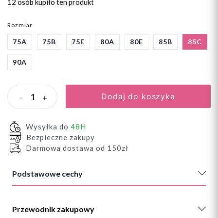
12 osób
kupiło ten produkt
Rozmiar
75A
75B
75E
80A
80E
85B
85C
90A
Dodaj do koszyka
-
+
Wysyłka do
48H
Bezpieczne zakupy
Darmowa dostawa od 150zł
Podstawowe cechy
Przewodnik zakupowy