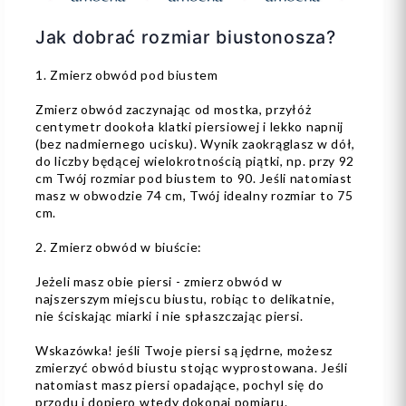
Jak dobrać rozmiar biustonosza?
1. Zmierz obwód pod biustem
Zmierz obwód zaczynając od mostka, przyłóż
centymetr dookoła klatki piersiowej i lekko napnij
(bez nadmiernego ucisku). Wynik zaokrąglasz w dół,
do liczby będącej wielokrotnością piątki, np. przy 92
cm Twój rozmiar pod biustem to 90. Jeśli natomiast
masz w obwodzie 74 cm, Twój idealny rozmiar to 75
cm.
2. Zmierz obwód w biuście:
Jeżeli masz obie piersi - zmierz obwód w
najszerszym miejscu biustu, robiąc to delikatnie,
nie ściskając miarki i nie spłaszczając piersi.
Wskazówka! jeśli Twoje piersi są jędrne, możesz
zmierzyć obwód biustu stojąc wyprostowana. Jeśli
natomiast masz piersi opadające, pochyl się do
przodu i dopiero wtedy dokonaj pomiaru.