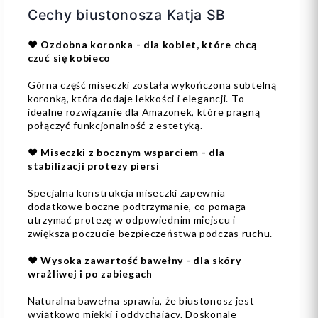
Cechy biustonosza Katja SB
❤️ Ozdobna koronka - dla kobiet, które chcą
czuć się kobieco
Górna część miseczki została wykończona subtelną
koronką, która dodaje lekkości i elegancji. To
idealne rozwiązanie dla Amazonek, które pragną
połączyć funkcjonalność z estetyką.
❤️ Miseczki z bocznym wsparciem - dla
stabilizacji protezy piersi
Specjalna konstrukcja miseczki zapewnia
dodatkowe boczne podtrzymanie, co pomaga
utrzymać protezę w odpowiednim miejscu i
zwiększa poczucie bezpieczeństwa podczas ruchu.
❤️ Wysoka zawartość bawełny - dla skóry
wrażliwej i po zabiegach
Naturalna bawełna sprawia, że biustonosz jest
wyjątkowo miękki i oddychający. Doskonale