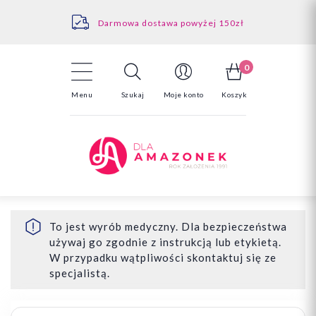
Kontakt
Darmowa dostawa powyżej 150zł
Odstąpienie od umowy - tutaj
0
Menu
Szukaj
Moje konto
Koszyk
To jest wyrób medyczny. Dla bezpieczeństwa
używaj go zgodnie z instrukcją lub etykietą.
W przypadku wątpliwości skontaktuj się ze
specjalistą.