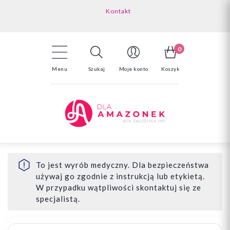
Kontakt
Darmowa dostawa powyżej 150zł
Odstąpienie od umowy - tutaj
0
Menu
Szukaj
Moje konto
Koszyk
To jest wyrób medyczny. Dla bezpieczeństwa
używaj go zgodnie z instrukcją lub etykietą.
W przypadku wątpliwości skontaktuj się ze
specjalistą.