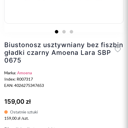
Biustonosz usztywniany bez fiszbin
gładki czarny Amoena Lara SBP
0675
Marka:
Amoena
Index: R007317
EAN: 4026275347653
159,00 zł
Ostatnie sztuki
159,00 zł /szt.