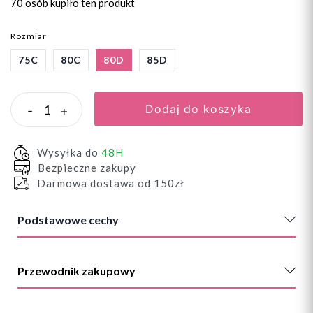
70 osób
kupiło ten produkt
Rozmiar
75C
80C
80D
85D
Dodaj do koszyka
-
+
Wysyłka do
48H
Bezpieczne zakupy
Darmowa dostawa od 150zł
Podstawowe cechy
Przewodnik zakupowy