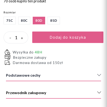
70 osób
kupiło ten produkt
Rozmiar
75C
80C
80D
85D
Dodaj do koszyka
-
+
Wysyłka do
48H
Bezpieczne zakupy
Darmowa dostawa od 150zł
Podstawowe cechy
Przewodnik zakupowy