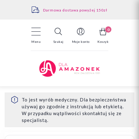
Kontakt
Darmowa dostawa powyżej 150zł
Odstąpienie od umowy - tutaj
0
Menu
Szukaj
Moje konto
Koszyk
To jest wyrób medyczny. Dla bezpieczeństwa
używaj go zgodnie z instrukcją lub etykietą.
W przypadku wątpliwości skontaktuj się ze
specjalistą.