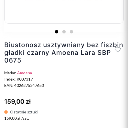
Biustonosz usztywniany bez fiszbin
gładki czarny Amoena Lara SBP
0675
Marka:
Amoena
Index: R007317
EAN: 4026275347653
159,00 zł
Ostatnie sztuki
159,00 zł /szt.