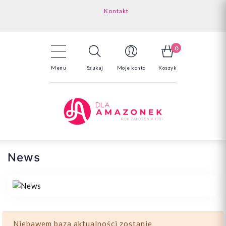
Kontakt
Darmowa dostawa powyżej 150zł
Odstąpienie od umowy - tutaj
0
Menu
Szukaj
Moje konto
Koszyk
News
Niebawem baza aktualności zostanie