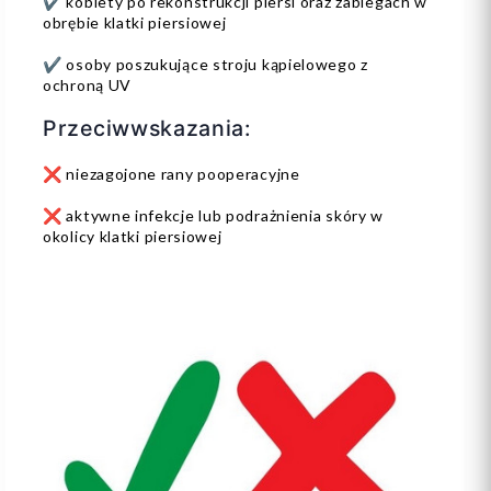
✔️ kobiety po rekonstrukcji piersi oraz zabiegach w
obrębie klatki piersiowej
✔️ osoby poszukujące stroju kąpielowego z
ochroną UV
Przeciwwskazania:
❌ niezagojone rany pooperacyjne
❌ aktywne infekcje lub podrażnienia skóry w
okolicy klatki piersiowej