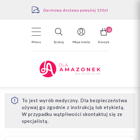
Kontakt
Darmowa dostawa powyżej 150zł
Odstąpienie od umowy - tutaj
0
Menu
Szukaj
Moje konto
Koszyk
To jest wyrób medyczny. Dla bezpieczeństwa
używaj go zgodnie z instrukcją lub etykietą.
W przypadku wątpliwości skontaktuj się ze
specjalistą.