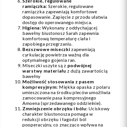
Szerokie, regulowane
ramiączka:
Szerokie, regulowane
ramiączka zapewniają komfortowe
dopasowanie. Zapięcie z przodu ułatwia
dostęp do operowanego miejsca.
Higiena:
Wykonany z oddychającej
bawełny biustonosz Sarah zapewnia
komfortową temperaturę ciała i
zapobiega przegrzaniu.
Bezszwowe miseczki
zapewniają
cyrkulację powietrza ważną dla
optymalnego gojenia ran.
Miseczki uszyte są z
podwójnej
warstwy materiału
z dużą zawartością
bawełny
Możliwość stosowania z pasem
kompresyjnym:
Miękka opaska z polaru
umieszczona na środku pleców umożliwia
zamocowanie pasa kompresyjnego
Amoena (sprzedawanego oddzielnie).
Zmniejszenie obrzęku i bólu:
Uciskowy
charakter biustonosza pomaga w
redukcji obrzęku i łagodzi ból
pooperacyjny, co znacząco wpływa na