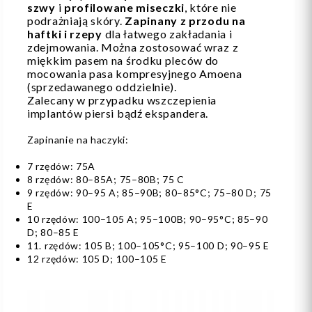
szwy
i
profilowane miseczki
, które nie
podrażniają skóry.
Zapinany z przodu na
haftki i rzepy
dla łatwego zakładania i
zdejmowania. Można zostosować wraz z
miękkim pasem na środku pleców do
mocowania pasa kompresyjnego Amoena
(sprzedawanego oddzielnie).
Zalecany w przypadku wszczepienia
implantów piersi bądź ekspandera.
Zapinanie na haczyki:
7 rzędów: 75A
8 rzędów: 80–85A; 75–80B; 75 C
9 rzędów: 90–95 A; 85–90B; 80–85°C; 75–80 D; 75
E
10 rzędów: 100–105 A; 95–100B; 90–95°C; 85–90
D; 80–85 E
11. rzędów: 105 B; 100–105°C; 95–100 D; 90–95 E
12 rzędów: 105 D; 100–105 E