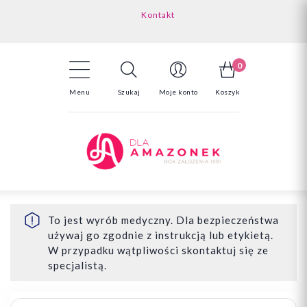
Kontakt
Darmowa dostawa powyżej 150zł
Odstąpienie od umowy - tutaj
0
Menu
Szukaj
Moje konto
Koszyk
To jest wyrób medyczny. Dla bezpieczeństwa
używaj go zgodnie z instrukcją lub etykietą.
W przypadku wątpliwości skontaktuj się ze
specjalistą.