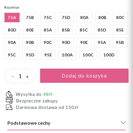
Rozmiar
75A
75B
75C
75D
80A
80B
80C
80D
80E
85A
85B
85C
85D
85E
90A
90B
90C
90D
90E
95A
95B
95C
95D
95E
100A
100C
100D
Dodaj do koszyka
-
+
Wysyłka do
48H
Bezpieczne zakupy
Darmowa dostawa od 150zł
Podstawowe cechy