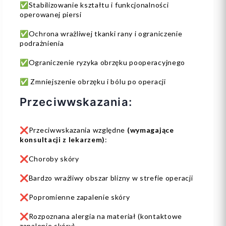
✅Stabilizowanie kształtu i funkcjonalności
operowanej piersi
✅Ochrona wrażliwej tkanki rany i ograniczenie
podrażnienia
✅Ograniczenie ryzyka obrzęku pooperacyjnego
✅ Zmniejszenie obrzęku i bólu po operacji
Przeciwwskazania:
❌Przeciwwskazania względne
(wymagające
konsultacji z lekarzem)
:
❌Choroby skóry
❌Bardzo wrażliwy obszar blizny w strefie operacji
❌Popromienne zapalenie skóry
❌Rozpoznana alergia na materiał (kontaktowe
zapalenie skóry)