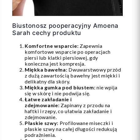
Biustonosz pooperacyjny Amoena
Sarah cechy produktu
Komfortne wsparcie:
Zapewnia
komfortowe wsparcie po operacjach
piersi lub klatki piersiowej, gdy
konieczna jest kompresja.
Miękka bawełna:
Dwuwarstwowy przód
z dużą zawartością bawełny jest miękki i
delikatny dla skóry.
Miękka gumka pod biustem:
nie wpija
się w skórę i nie podwija się.
Łatwe zakładanie i
zdejmowanie:
Zapinany z przodu na
haftki i rzepy, co ułatwia zakładanie i
zdejmowanie.
Płaskie szwy:
Profilowane miseczki i
płaskie szwy na całej długości redukują
podrażnienia.