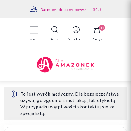
Kontakt
Darmowa dostawa powyżej 150zł
Odstąpienie od umowy - tutaj
0
Menu
Szukaj
Moje konto
Koszyk
To jest wyrób medyczny. Dla bezpieczeństwa
używaj go zgodnie z instrukcją lub etykietą.
W przypadku wątpliwości skontaktuj się ze
specjalistą.