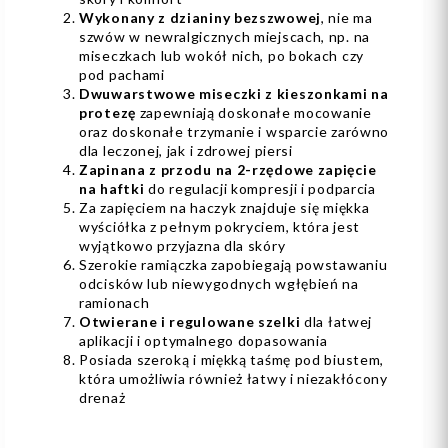
Wykonany z dzianiny bezszwowej
, nie ma
szwów w newralgicznych miejscach, np. na
miseczkach lub wokół nich, po bokach czy
pod pachami
Dwuwarstwowe miseczki z kieszonkami na
protezę
zapewniają doskonałe mocowanie
oraz doskonałe trzymanie i wsparcie zarówno
dla leczonej, jak i zdrowej piersi
Zapinana z przodu na 2-rzędowe zapięcie
na haftki
do regulacji kompresji i podparcia
Za zapięciem na haczyk znajduje się miękka
wyściółka z pełnym pokryciem, która jest
wyjątkowo przyjazna dla skóry
Szerokie ramiączka zapobiegają powstawaniu
odcisków lub niewygodnych wgłębień na
ramionach
Otwierane i regulowane szelki
dla łatwej
aplikacji i optymalnego dopasowania
Posiada szeroką i miękką taśmę pod biustem,
która umożliwia również łatwy i niezakłócony
drenaż