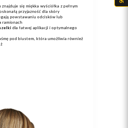
znajduje się miękka wyściółka z pełnym
oskonałą przyjazność dla skóry
iegają powstawaniu odcisków lub
a ramionach
szelki
dla łatwej aplikacji i optymalnego
taśmę pod biustem, która umożliwia również
aż