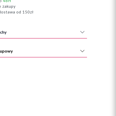
do
48H
e zakupy
ostawa od 150zł
chy
kupowy