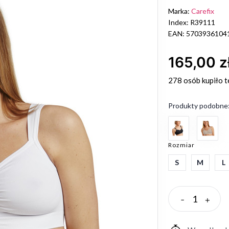
Marka:
Carefix
Index: R39111
EAN: 5703936104
165,00 z
278 osób
kupiło t
Produkty podobne
Rozmiar
S
M
L
-
+