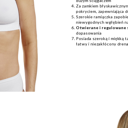
dużym ściągaczem
Za zamkiem błyskawicznym 
pokryciem, zapewniająca d
Szerokie ramiączka zapob
niewygodnych wgłębień n
Otwierane i regulowane 
dopasowania
Posiada szeroką i miękką 
łatwy i niezakłócony dren