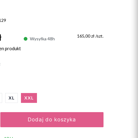
129
ł
165,00 zł /szt.
Wysyłka 48h
en produkt
:
XL
XXL
Dodaj do koszyka