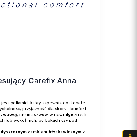
esujący Carefix Anna
est poliamid, który zapewnia doskonałe
chalność, przyjazność dla skóry i komfort
zszwowej
, nie ma szwów w newralgicznych
ach lub wokół nich, po bokach czy pod
 dyskretnym zamkiem błyskawicznym
z