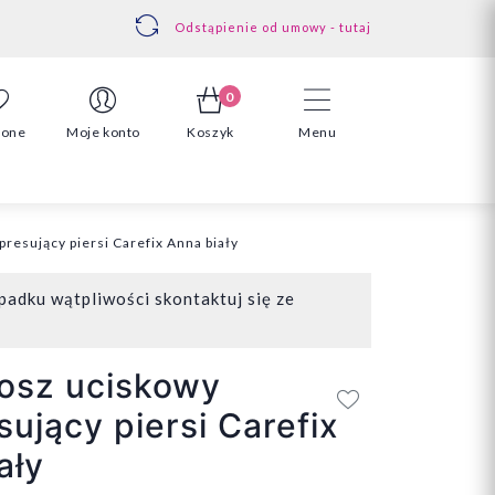
Odstąpienie od umowy - tutaj
0
ione
Moje konto
Koszyk
Menu
esujący piersi Carefix Anna biały
padku wątpliwości skontaktuj się ze
osz uciskowy
ujący piersi Carefix
ały