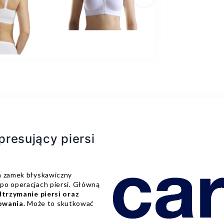
Następny
resujący piersi
a zamek błyskawiczny
po operacjach piersi. Główną
dtrzymanie piersi oraz
owania
. Może to skutkować