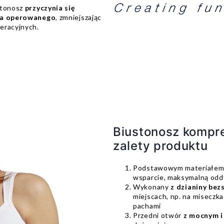
stonosz
przyczynia się
sca operowanego
, zmniejszając
eracyjnych.
Biustonosz kompr
zalety produktu
Podstawowym materiałem j
wsparcie, maksymalną oddy
Wykonany
z dzianiny be
miejscach, np. na miseczk
pachami
Przedni otwór
z mocnym i