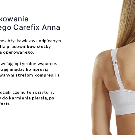
kowania
ego Carefix Anna
amek błyskawiczny i odpinanym
 dla pracowników służby
sca operowanego
.
ewniają optymalne wsparcie.
wagę między kompresją
owanym strefom kompresji a
dzięki czemu ten przytulny
y do karmienia piersią, po
fortu
.