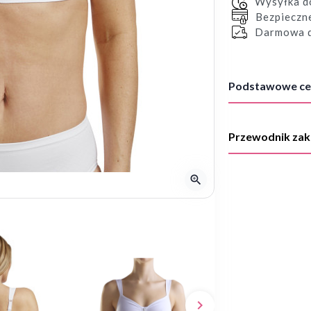
Wysyłka 
Bezpieczn
Darmowa d
Podstawowe ce
Przewodnik za
zoom_in
keyboard_arrow_right