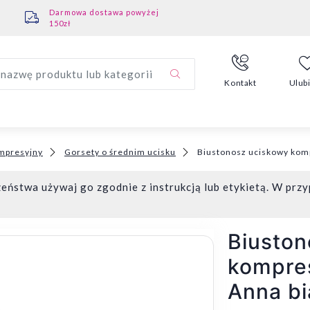
Darmowa dostawa powyżej
150zł
nazwę produktu lub kategorii
Kontakt
Ulub
mpresyjny
Gorsety o średnim ucisku
Biustonosz uciskowy kompr
eństwa używaj go zgodnie z instrukcją lub etykietą. W przy
Biuston
kompres
Anna bi