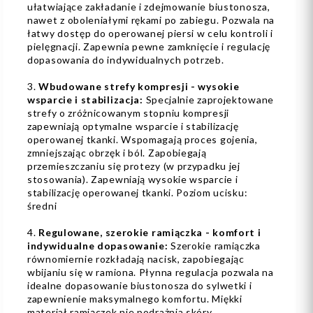
ułatwiające zakładanie i zdejmowanie biustonosza,
nawet z oboleniałymi rękami po zabiegu. Pozwala na
łatwy dostęp do operowanej piersi w celu kontroli i
pielęgnacji. Zapewnia pewne zamknięcie i regulację
dopasowania do indywidualnych potrzeb.
3.
Wbudowane strefy kompresji - wysokie
wsparcie i stabilizacja:
Specjalnie zaprojektowane
strefy o zróżnicowanym stopniu kompresji
zapewniają optymalne wsparcie i stabilizację
operowanej tkanki. Wspomagają proces gojenia,
zmniejszając obrzęk i ból. Zapobiegają
przemieszczaniu się protezy (w przypadku jej
stosowania). Zapewniają wysokie wsparcie i
stabilizację operowanej tkanki. Poziom ucisku:
średni
4.
Regulowane, szerokie ramiączka - komfort i
indywidualne dopasowanie:
Szerokie ramiączka
równomiernie rozkładają nacisk, zapobiegając
wbijaniu się w ramiona. Płynna regulacja pozwala na
idealne dopasowanie biustonosza do sylwetki i
zapewnienie maksymalnego komfortu. Miękki
materiał ramiączek nie podrażnia skóry.