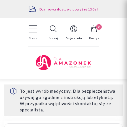
Kontakt
Darmowa dostawa powyżej 150zł
Odstąpienie od umowy - tutaj
0
Menu
Szukaj
Moje konto
Koszyk
To jest wyrób medyczny. Dla bezpieczeństwa
używaj go zgodnie z instrukcją lub etykietą.
W przypadku wątpliwości skontaktuj się ze
specjalistą.