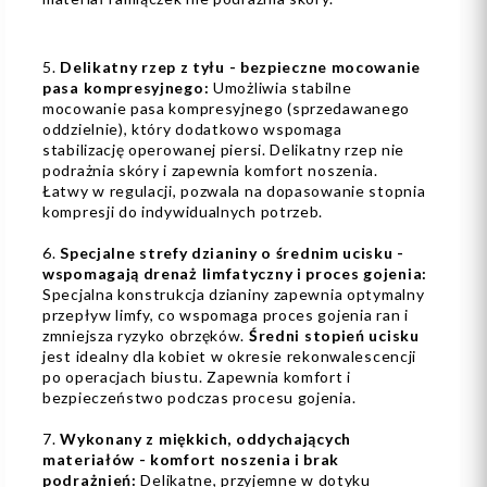
5.
Delikatny rzep z tyłu - bezpieczne mocowanie
pasa kompresyjnego:
Umożliwia stabilne
mocowanie pasa kompresyjnego (sprzedawanego
oddzielnie), który dodatkowo wspomaga
stabilizację operowanej piersi. Delikatny rzep nie
podrażnia skóry i zapewnia komfort noszenia.
Łatwy w regulacji, pozwala na dopasowanie stopnia
kompresji do indywidualnych potrzeb.
6.
Specjalne strefy dzianiny o średnim ucisku -
wspomagają drenaż limfatyczny i proces gojenia:
Specjalna konstrukcja dzianiny zapewnia optymalny
przepływ limfy, co wspomaga proces gojenia ran i
zmniejsza ryzyko obrzęków.
Średni stopień ucisku
jest idealny dla kobiet w okresie rekonwalescencji
po operacjach biustu. Zapewnia komfort i
bezpieczeństwo podczas procesu gojenia.
7.
Wykonany z miękkich, oddychających
materiałów - komfort noszenia i brak
podrażnień:
Delikatne, przyjemne w dotyku