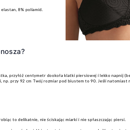
elastan, 8% poliamid.
onosza?
a, przyłóż centymetr dookoła klatki piersiowej i lekko napnij (b
ki, np. przy 92 cm Twój rozmiar pod biustem to 90. Jeśli natomias
iąc to delikatnie, nie ściskając miarki i nie spłaszczając piersi.