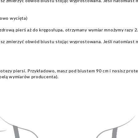
esz zmierzyć obwód biustu stojąc wyprostowana. Jeśli natomiast m
ciowo wycięta)
 zdrową pierś aż do kręgosłupa, otrzymany wymiar mnożymy razy 2
esz zmierzyć obwód biustu stojąc wyprostowana. Jeśli natomiast m
otezy piersi. Przykładowo, masz pod biustem 90 cm i nosisz prote
abelą wymiarów producenta).