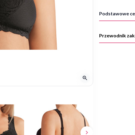
Podstawowe ce
Przewodnik za
zoom_in
keyboard_arrow_right