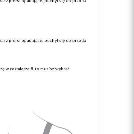
asz piersi opadające, pochyl się do przodu
.
asz piersi opadające, pochyl się do przodu
zę w rozmiarze 8 to musisz wybrać