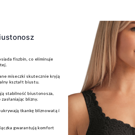
iustonosz
osiada fiszbin, co eliminuje
tej.
ane miseczki skutecznie kryją
lny kształt biustu.
ją stabilność biustonosza,
zasłaniając blizny.
ukrywają tkankę bliznowatą i
iączka gwarantują komfort