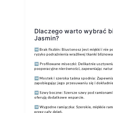
Dlaczego warto wybrać b
Jasmin?
➡️ Brak fiszbin: Biustonosz jest miękki i nie p
ryzyko podrażnienia wrażliwej tkanki bliznowa
➡️ Profilowane miseczki: Delikatnie usztywni
pooperacyjne nierówności, zapewniając natura
➡️ Mostek i szeroka taśma spodnia: Zapewnia
zapobiegając jego przesuwaniu się i dokładnie 
➡️ Szwy boczne: Szersze szwy pod ramionami 
oferują dodatkowe wsparcie.
➡️ Wygodne ramiączka: Szerokie, miękkie ram
przez cały dzień.