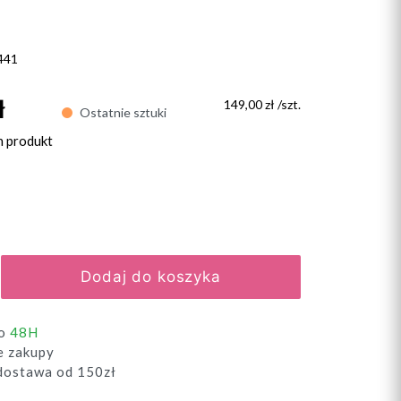
441
ł
149,00 zł /szt.
Ostatnie sztuki
n produkt
Dodaj do koszyka
do
48H
e zakupy
ostawa od 150zł