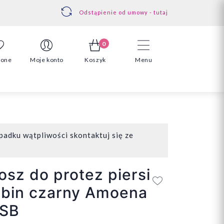
Odstąpienie od umowy - tutaj
0
ione
Moje konto
Koszyk
Menu
padku wątpliwości skontaktuj się ze
osz do protez piersi
zbin czarny Amoena
 SB