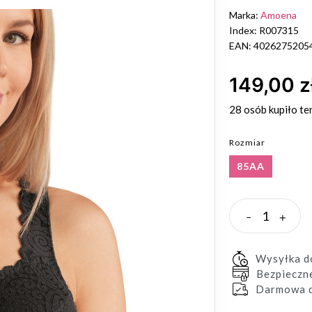
Marka:
Amoena
Index: R007315
EAN: 4026275205
149,00 z
28 osób
kupiło te
Rozmiar
85AA
-
+
Wysyłka 
Bezpieczn
Darmowa d