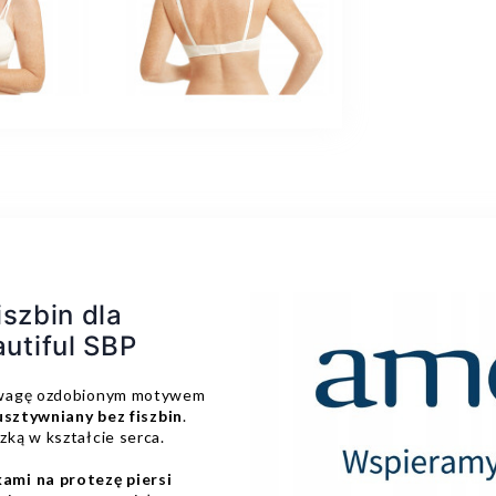
szbin dla
utiful SBP
 uwagę ozdobionym motywem
usztywniany bez fiszbin
.
ką w kształcie serca.
ami na protezę piersi