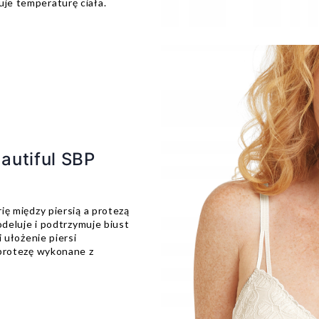
uje temperaturę ciała.
autiful SBP
ę między piersią a protezą
odeluje i podtrzymuje biust
 ułożenie piersi
protezę wykonane z