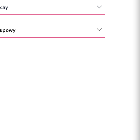
chy
kupowy