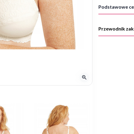
Podstawowe ce
Przewodnik za
zoom_in