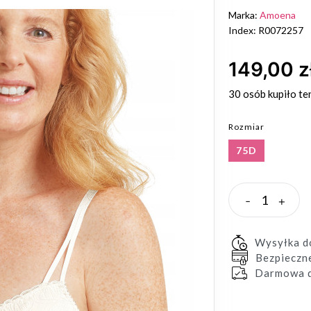
Marka:
Amoena
Index: R0072257
149,00 z
30 osób
kupiło te
Rozmiar
75D
-
+
Wysyłka 
Bezpieczn
Darmowa d