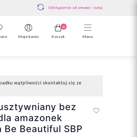
Odstąpienie od umowy - tutaj
0
ione
Moje konto
Koszyk
Menu
padku wątpliwości skontaktuj się ze
usztywniany bez
 dla amazonek
Be Beautiful SBP