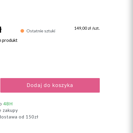
ł
149,00 zł /szt.
Ostatnie sztuki
n produkt
Dodaj do koszyka
do
48H
e zakupy
ostawa od 150zł