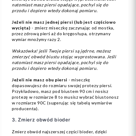
natomiast masz piersi opadające, pochyl się do
przodu i dopiero wtedy dokonaj pomiaru.
Jeżeli nie masz jednej piersi (lub jest częściowo
wycięta)
- zmierz miseczkę zaczynając od mostka,
przez zdrową pierś aż do kręgosłupa, otrzymany
wymiar mnożymy razy 2.
Wskazówka! jeśli Twoje piersi są jędrne, możesz
zmierzyć obwód biustu stojąc wyprostowana. Jeśli
natomiast masz piersi opadające, pochyl się do
przodu i dopiero wtedy dokonaj pomiaru.
Jeżeli nie masz obu piersi
- miseczkę
dopasowujesz do rozmiaru swojej protezy piersi.
Przykładowo, masz pod biustem 90 cm i nosisz
protezę w rozmiarze 8 to musisz wybrać biustonosz
w rozmiarze 90C (sugerując się tabelą wymiarów
producenta).
3. Zmierz obwód bioder
Zmierz obwód najszerszej części bioder, dzięki