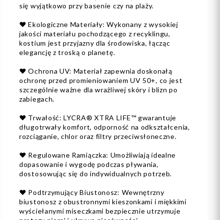
się wyjątkowo przy basenie czy na plaży.
❤️ Ekologiczne Materiały: Wykonany z wysokiej
jakości materiału pochodzącego z recyklingu,
kostium jest przyjazny dla środowiska, łącząc
elegancję z troską o planetę.
❤️ Ochrona UV: Materiał zapewnia doskonałą
ochronę przed promieniowaniem UV 50+, co jest
szczególnie ważne dla wrażliwej skóry i blizn po
zabiegach.
❤️ Trwałość: LYCRA® XTRA LIFE™ gwarantuje
długotrwały komfort, odporność na odkształcenia,
rozciąganie, chlor oraz filtry przeciwsłoneczne.
❤️ Regulowane Ramiączka: Umożliwiają idealne
dopasowanie i wygodę podczas pływania,
dostosowując się do indywidualnych potrzeb.
❤️ Podtrzymujący Biustonosz: Wewnętrzny
biustonosz z obustronnymi kieszonkami i miękkimi
wyściełanymi miseczkami bezpiecznie utrzymuje