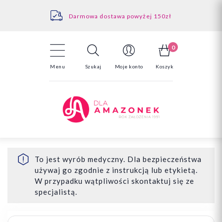
Kontakt
Darmowa dostawa powyżej 150zł
Odstąpienie od umowy - tutaj
0
Menu
Szukaj
Moje konto
Koszyk
To jest wyrób medyczny. Dla bezpieczeństwa
używaj go zgodnie z instrukcją lub etykietą.
W przypadku wątpliwości skontaktuj się ze
specjalistą.