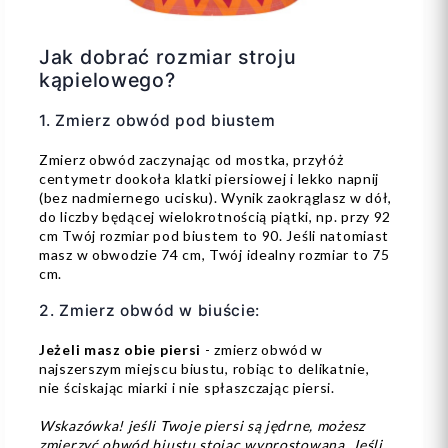
Jak dobrać rozmiar stroju
kąpielowego?
1. Zmierz obwód pod biustem
Zmierz obwód zaczynając od mostka, przyłóż
centymetr dookoła klatki piersiowej i lekko napnij
(bez nadmiernego ucisku). Wynik zaokrąglasz w dół,
do liczby będącej wielokrotnością piątki, np. przy 92
cm Twój rozmiar pod biustem to 90. Jeśli natomiast
masz w obwodzie 74 cm, Twój idealny rozmiar to 75
cm.
2. Zmierz obwód w biuście:
Jeżeli masz obie piersi
- zmierz obwód w
najszerszym miejscu biustu, robiąc to delikatnie,
nie ściskając miarki i nie spłaszczając piersi.
Wskazówka! jeśli Twoje piersi są jędrne, możesz
zmierzyć obwód biustu stojąc wyprostowana. Jeśli