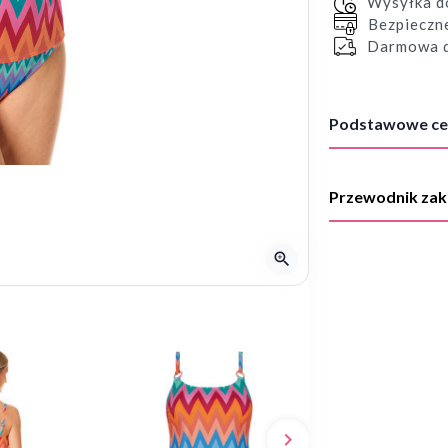
Wysyłka 
Bezpieczn
Darmowa d
Podstawowe ce
Przewodnik za
zoom_in
keyboard_arrow_right