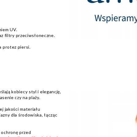
niem UV.
az filtry przeciwsłoneczne.
 protez piersi.
lają kobiecy styl i elegancję,
asenie czy na plaży.
j jakości materiału
jazny dla środowiska, łącząc
 ochronę przed