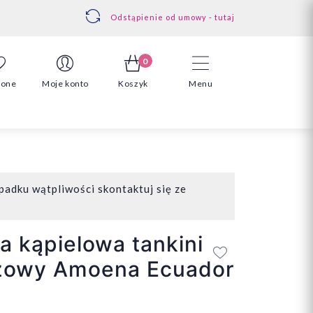
Odstąpienie od umowy - tutaj
0
ione
Moje konto
Koszyk
Menu
padku wątpliwości skontaktuj się ze
a kąpielowa tankini
ażowy Amoena Ecuador