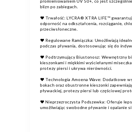
promieniowaniem UV 50+, co jest szczególnie 
blizn po zabiegach.
❤️ Trwałość: LYCRA® XTRA LIFE™ gwarantuje
odporność na odkształcenia, rozciąganie, chlor
przeciwsłoneczne.
❤️ Regulowane Ramiączka: Umożliwiają ideal
podczas pływania, dostosowując się do indyw
❤️ Podtrzymujący Biustonosz: Wewnętrzny b
kieszonkami i miękkimi wyściełanymi miseczk
protezy piersi i ukrywa nierówności.
❤️ Technologia Amoena Wave: Dodatkowe wsp
bokach oraz obustronne kieszonki zapewniają
pływackiej, protezy piersi lub częściowej prot
❤️ Nieprzezroczysta Podszewka: Oferuje lepsz
umożliwiając swobodne pływanie i opalanie si