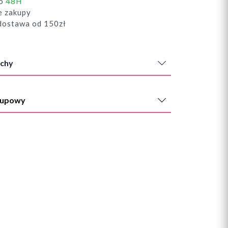
do
48H
e zakupy
ostawa od 150zł
chy
kupowy