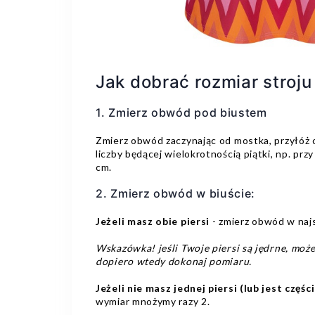
Jak dobrać rozmiar stroj
1. Zmierz obwód pod biustem
Zmierz obwód zaczynając od mostka, przyłóż c
liczby będącej wielokrotnością piątki, np. pr
cm.
2. Zmierz obwód w biuście:
Jeżeli masz obie piersi
- zmierz obwód w najsz
Wskazówka! jeśli Twoje piersi są jędrne, moż
dopiero wtedy dokonaj pomiaru.
Jeżeli nie masz jednej piersi (lub jest częś
wymiar mnożymy razy 2.