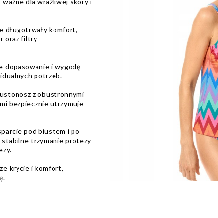
ważne dla wrażliwej skóry i
 długotrwały komfort,
 oraz filtry
ne dopasowanie i wygodę
idualnych potrzeb.
iustonosz z obustronnymi
ami bezpiecznie utrzymuje
arcie pod biustem i po
 stabilne trzymanie protezy
ezy.
e krycie i komfort,
ę.