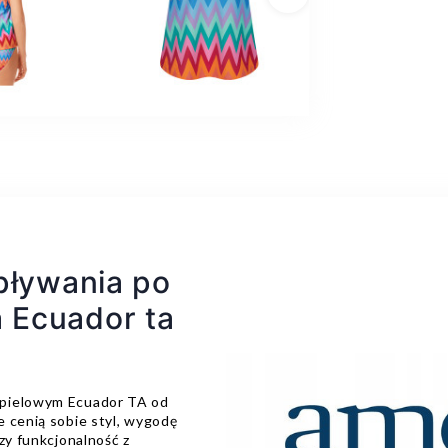
Następny
pływania po
 Ecuador ta
ąpielowym Ecuador TA od
e cenią sobie styl, wygodę
zy funkcjonalność z