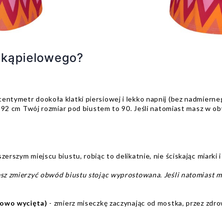
u kąpielowego?
entymetr dookoła klatki piersiowej i lekko napnij (bez nadmierne
zy 92 cm Twój rozmiar pod biustem to 90. Jeśli natomiast masz w o
erszym miejscu biustu, robiąc to delikatnie, nie ściskając miarki i 
esz zmierzyć obwód biustu stojąc wyprostowana. Jeśli natomiast ma
ciowo wycięta)
- zmierz miseczkę zaczynając od mostka, przez zdro