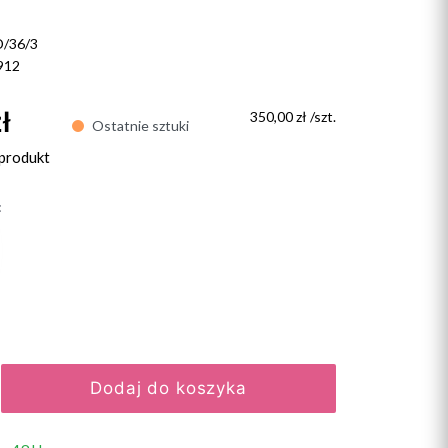
D/36/3
912
ł
350,00 zł /szt.
Ostatnie sztuki
 produkt
:
Dodaj do koszyka