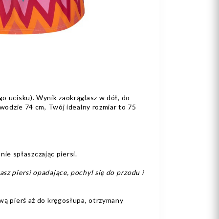
go ucisku). Wynik zaokrąglasz w dół, do
bwodzie 74 cm, Twój idealny rozmiar to 75
nie spłaszczając piersi.
sz piersi opadające, pochyl się do przodu i
wą pierś aż do kręgosłupa, otrzymany