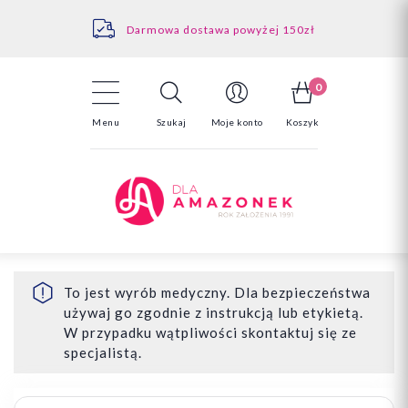
Kontakt
Darmowa dostawa powyżej 150zł
Odstąpienie od umowy - tutaj
0
Menu
Szukaj
Moje konto
Koszyk
To jest wyrób medyczny. Dla bezpieczeństwa
używaj go zgodnie z instrukcją lub etykietą.
W przypadku wątpliwości skontaktuj się ze
specjalistą.