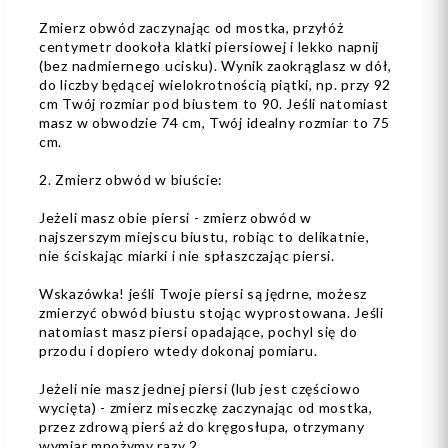
Zmierz obwód zaczynając od mostka, przyłóż
centymetr dookoła klatki piersiowej i lekko napnij
(bez nadmiernego ucisku). Wynik zaokrąglasz w dół,
do liczby będącej wielokrotnością piątki, np. przy 92
cm Twój rozmiar pod biustem to 90. Jeśli natomiast
masz w obwodzie 74 cm, Twój idealny rozmiar to 75
cm.
2. Zmierz obwód w biuście:
Jeżeli masz obie piersi - zmierz obwód w
najszerszym miejscu biustu, robiąc to delikatnie,
nie ściskając miarki i nie spłaszczając piersi.
Wskazówka! jeśli Twoje piersi są jędrne, możesz
zmierzyć obwód biustu stojąc wyprostowana. Jeśli
natomiast masz piersi opadające, pochyl się do
przodu i dopiero wtedy dokonaj pomiaru.
Jeżeli nie masz jednej piersi (lub jest częściowo
wycięta) - zmierz miseczkę zaczynając od mostka,
przez zdrową pierś aż do kręgosłupa, otrzymany
wymiar mnożymy razy 2.