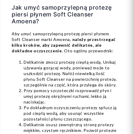
Jak umyć samoprzylepną protezę
piersi płynem Soft Cleanser
Amoena?
Aby umyć samoprzylepną protezę piersi płynem
Soft Cleanser marki Amoena,
należy przestrzegać
kilku kroków, aby zapewnić delikatne, ale
dokładne oczyszczenie
. Oto ogólny przewodnik:
Delikatnie zmocz protezę ciepłą wodą. Unikaj
używania gorącej wody, ponieważ może to
uszkodzić protezę. Nałóż niewielką ilość
płynu Soft Cleanser na powierzchnię protezy,
szczególnie na część, która przylega do skóry.
Przy pomocy szczoteczki rozprowadź płyn i
umyj protezę okrężnymi ruchami, lekko ją
naciskając.
Po dokładnym oczyszczeniu protezy spłucz ją
pod ciepłą wodą, aby usunąć wszystkie
pozostałości płynu czyszczącego.
Delikatnie osusz zewnętrzną stronę protezy
miękkim, czystym ręcznikiem. Pozwól protezie