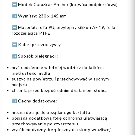
➡️ Model: CuraScar Anchor (kotwica podpiersiowa)
➡️ Wymiary: 230 x 145 mm
➡️ Materiał: folia PU, przylepny silikon AF 19, folia
rozdzielająca PTFE
➡️ Kolor: przezroczysty
➡️ Sposób pielęgnacji:
myć codziennie w letniej wodzie z dodatkiem
nietłustego mydła
suszyć na powietrzu i przechowywać w suchym
miejscu
chronić przed bezpośrednim działaniem słońca
➡️ Cechy dodatkowe:
można dociąć do pożądanego kształtu
posiada dodatkową folię ochronną ułatwiającą
przechowywanie po czyszczeniu
wyrób medyczny, bezpieczny dla skóry wrażliwej