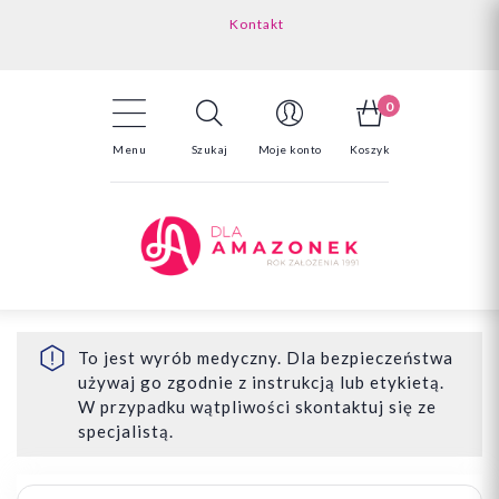
Kontakt
Darmowa dostawa powyżej 150zł
Odstąpienie od umowy - tutaj
0
Menu
Szukaj
Moje konto
Koszyk
To jest wyrób medyczny. Dla bezpieczeństwa
używaj go zgodnie z instrukcją lub etykietą.
W przypadku wątpliwości skontaktuj się ze
specjalistą.