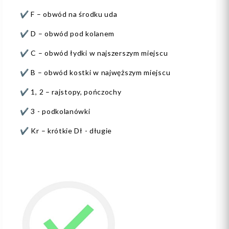
✔️ F – obwód na środku uda
✔️ D – obwód pod kolanem
✔️ C – obwód łydki w najszerszym miejscu
✔️ B – obwód kostki w najwęższym miejscu
✔️ 1, 2 – rajstopy, pończochy
✔️ 3 - podkolanówki
✔️ Kr – krótkie Dł - długie