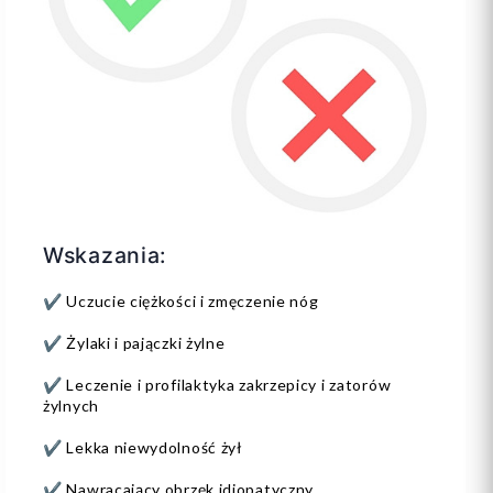
Wskazania:
✔️ Uczucie ciężkości i zmęczenie nóg
✔️ Żylaki i pajączki żylne
✔️ Leczenie i profilaktyka zakrzepicy i zatorów
żylnych
✔️ Lekka niewydolność żył
✔️ Nawracający obrzęk idiopatyczny