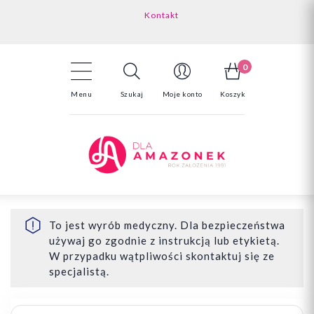
Kontakt
Darmowa dostawa powyżej 150zł
Odstąpienie od umowy - tutaj
0
Menu
Szukaj
Moje konto
Koszyk
To jest wyrób medyczny. Dla bezpieczeństwa
używaj go zgodnie z instrukcją lub etykietą.
W przypadku wątpliwości skontaktuj się ze
specjalistą.