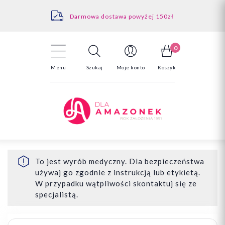
Kontakt
Darmowa dostawa powyżej 150zł
Odstąpienie od umowy - tutaj
0
Menu
Szukaj
Moje konto
Koszyk
To jest wyrób medyczny. Dla bezpieczeństwa
używaj go zgodnie z instrukcją lub etykietą.
W przypadku wątpliwości skontaktuj się ze
specjalistą.