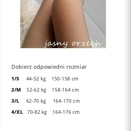
Dobierz odpowiedni rozmiar
1/S
44-52 kg 150-158 cm
2/M
52-62 kg 158-164 cm
3/L
62-70 kg 164-170 cm
4/XL
70-82 kg 164-176 cm