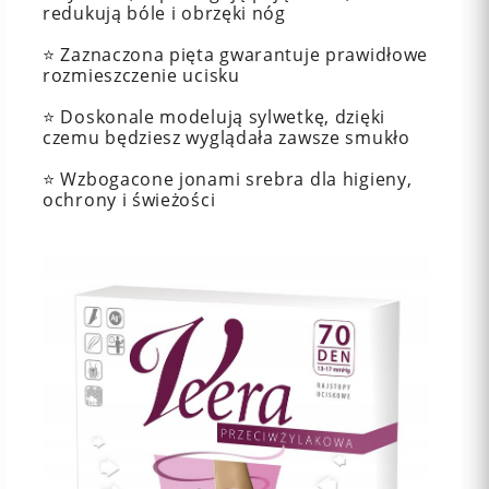
redukują bóle i obrzęki nóg
⭐️ Zaznaczona pięta gwarantuje prawidłowe
rozmieszczenie ucisku
⭐️ Doskonale modelują sylwetkę, dzięki
czemu będziesz wyglądała zawsze smukło
⭐️ Wzbogacone jonami srebra dla higieny,
ochrony i świeżości