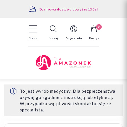
Kontakt
Darmowa dostawa powyżej 150zł
Odstąpienie od umowy - tutaj
0
Menu
Szukaj
Moje konto
Koszyk
To jest wyrób medyczny. Dla bezpieczeństwa
używaj go zgodnie z instrukcją lub etykietą.
W przypadku wątpliwości skontaktuj się ze
specjalistą.