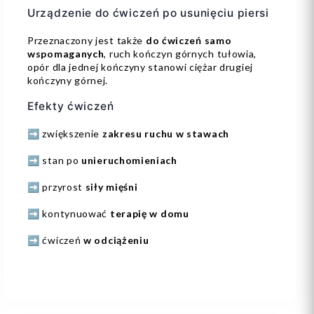
Urządzenie do ćwiczeń po usunięciu piersi
Przeznaczony jest także
do ćwiczeń samo
wspomaganych
, ruch kończyn górnych tułowia,
opór dla jednej kończyny stanowi ciężar drugiej
kończyny górnej.
Efekty ćwiczeń
➡️ zwiększenie
zakresu ruchu w stawach
➡️ stan po
unieruchomieniach
➡️ przyrost
siły mięśni
➡️ kontynuować
terapię w domu
➡️ ćwiczeń
w odciążeniu