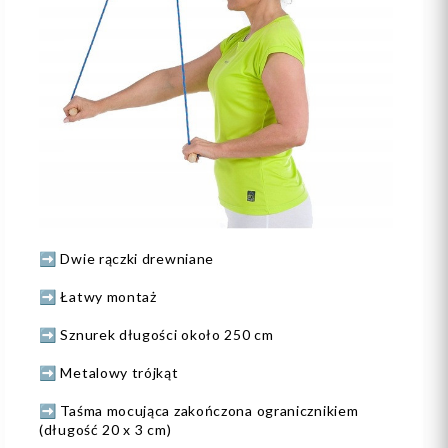
➡️ Dwie rączki drewniane
➡️ Łatwy montaż
➡️ Sznurek długości około 250 cm
➡️ Metalowy trójkąt
➡️ Taśma mocująca zakończona ogranicznikiem
(długość 20 x 3 cm)