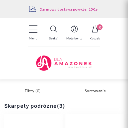
Kontakt
Darmowa dostawa powyżej 150zł
Odstąpienie od umowy - tutaj
0
Menu
Szukaj
Moje konto
Koszyk
Filtry (
0
)
Sortowanie
Skarpety podróżne(3)