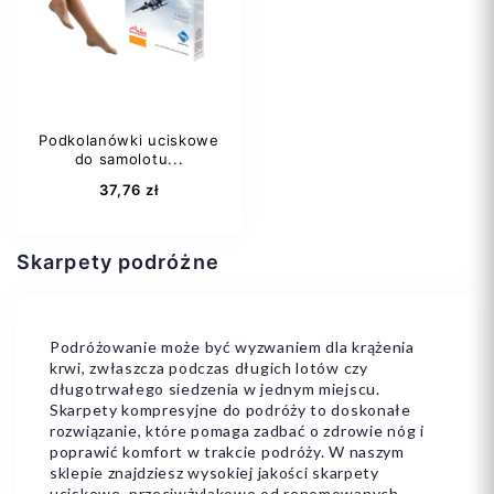
Podkolanówki uciskowe
do samolotu...
Dodaj do koszyka
Dodaj do koszyka
37,76 zł
Skarpety podróżne
Podróżowanie może być wyzwaniem dla krążenia
krwi, zwłaszcza podczas długich lotów czy
długotrwałego siedzenia w jednym miejscu.
Skarpety kompresyjne do podróży to doskonałe
rozwiązanie, które pomaga zadbać o zdrowie nóg i
poprawić komfort w trakcie podróży. W naszym
sklepie znajdziesz wysokiej jakości skarpety
uciskowe, przeciwżylakowe od renomowanych