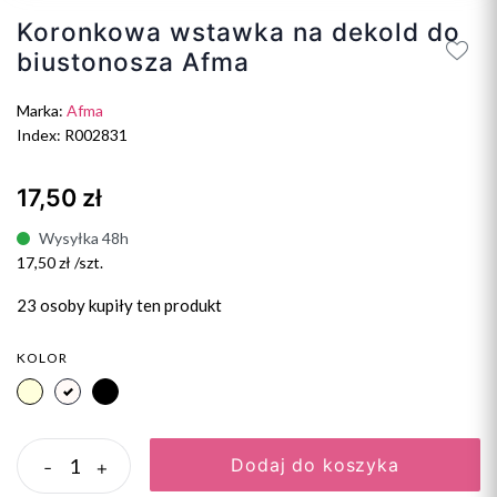
Koronkowa wstawka na dekold do
biustonosza Afma
Marka:
Afma
Index: R002831
17,50 zł
Wysyłka 48h
17,50 zł /szt.
23 osoby
kupiły ten produkt
KOLOR
beżowy
biały
czarny
Dodaj do koszyka
-
+