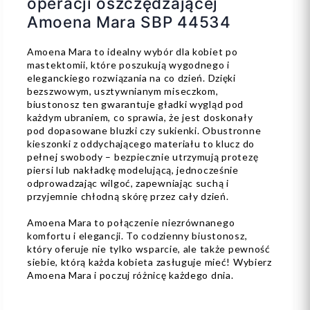
operacji oszczędzającej
Amoena Mara SBP 44534
Amoena Mara to idealny wybór dla kobiet po
mastektomii, które poszukują wygodnego i
eleganckiego rozwiązania na co dzień. Dzięki
bezszwowym, usztywnianym miseczkom,
biustonosz ten gwarantuje gładki wygląd pod
każdym ubraniem, co sprawia, że jest doskonały
pod dopasowane bluzki czy sukienki. Obustronne
kieszonki z oddychającego materiału to klucz do
pełnej swobody – bezpiecznie utrzymują protezę
piersi lub nakładkę modelującą, jednocześnie
odprowadzając wilgoć, zapewniając suchą i
przyjemnie chłodną skórę przez cały dzień.
Amoena Mara to połączenie niezrównanego
komfortu i elegancji. To codzienny biustonosz,
który oferuje nie tylko wsparcie, ale także pewność
siebie, którą każda kobieta zasługuje mieć! Wybierz
Amoena Mara i poczuj różnicę każdego dnia.