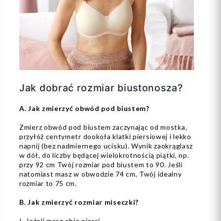
Jak dobrać rozmiar biustonosza?
A. Jak zmierzyć obwód pod biustem?
Zmierz obwód pod biustem zaczynając od mostka,
przyłóż centymetr dookoła klatki piersiowej i lekko
napnij (bez nadmiernego ucisku). Wynik zaokrąglasz
w dół, do liczby będącej wielokrotnością piątki, np.
przy 92 cm Twój rozmiar pod biustem to 90. Jeśli
natomiast masz w obwodzie 74 cm, Twój idealny
rozmiar to 75 cm.
B. Jak zmierzyć rozmiar miseczki?
I. Jeżeli masz obie piersi