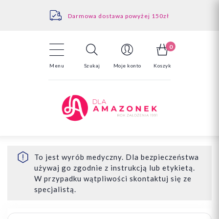
Kontakt
Darmowa dostawa powyżej 150zł
Odstąpienie od umowy - tutaj
0
Menu
Szukaj
Moje konto
Koszyk
To jest wyrób medyczny. Dla bezpieczeństwa
używaj go zgodnie z instrukcją lub etykietą.
W przypadku wątpliwości skontaktuj się ze
specjalistą.