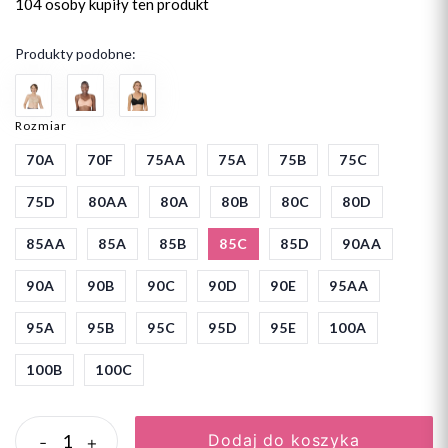
104 osoby
kupiły ten produkt
Produkty podobne:
Rozmiar
70A
70F
75AA
75A
75B
75C
75D
80AA
80A
80B
80C
80D
85AA
85A
85B
85C
85D
90AA
90A
90B
90C
90D
90E
95AA
95A
95B
95C
95D
95E
100A
100B
100C
Dodaj do koszyka
-
+