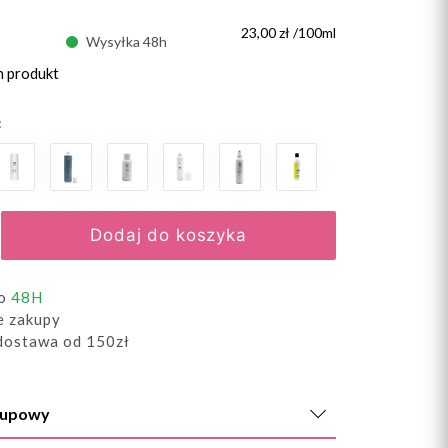
23,00 zł /100ml
Wysyłka 48h
n produkt
:
Dodaj do koszyka
do
48H
e zakupy
ostawa od 150zł
kupowy