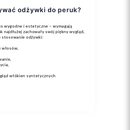
ywać odżywki do peruk?
zo wygodne i estetyczne – wymagają
 jak najdłużej zachowały swój piękny wygląd,
e stosowanie odżywki:
ę włosów,
wanie,
ycia,
ygląd włókien syntetycznych