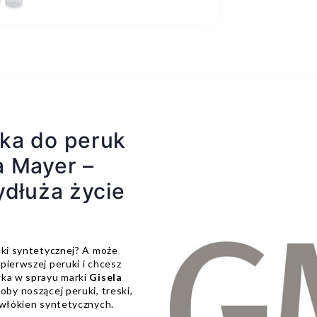
ka do peruk
a Mayer –
ydłuża życie
uki syntetycznej? A może
pierwszej peruki i chcesz
wka w sprayu marki
Gisela
oby noszącej peruki, treski,
 włókien syntetycznych.