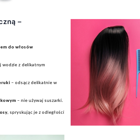
czną –
eniem do włosów
j wodzie z delikatnym
eruki
– odsącz delikatnie w
rukowym
– nie używaj suszarki.
łosy
, spryskując je z odległości