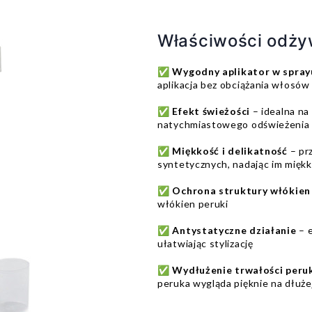
Właściwości odży
✅
Wygodny aplikator w spray
aplikacja bez obciążania włosów
✅
Efekt świeżości
– idealna na
natychmiastowego odświeżenia
✅
Miękkość i delikatność
– pr
syntetycznych, nadając im miękk
✅
Ochrona struktury włókien
włókien peruki
✅
Antystatyczne działanie
– e
ułatwiając stylizację
✅
Wydłużenie trwałości peru
peruka wygląda pięknie na dłuże