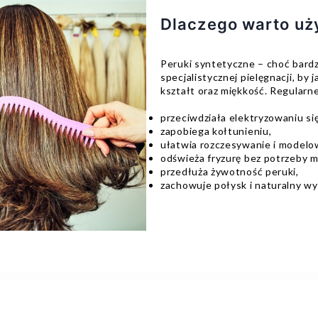
Dlaczego warto uż
Peruki syntetyczne – choć bard
specjalistycznej pielęgnacji, by
kształt oraz miękkość. Regularn
przeciwdziała elektryzowaniu si
zapobiega kołtunieniu,
ułatwia rozczesywanie i modelo
odświeża fryzurę bez potrzeby m
przedłuża żywotność peruki,
zachowuje połysk i naturalny w