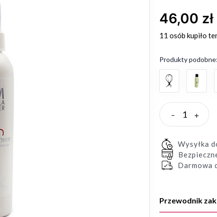
46,00 zł
11 osób
kupiło te
Produkty podobne
-
+
Wysyłka 
Bezpieczn
Darmowa d
Przewodnik za