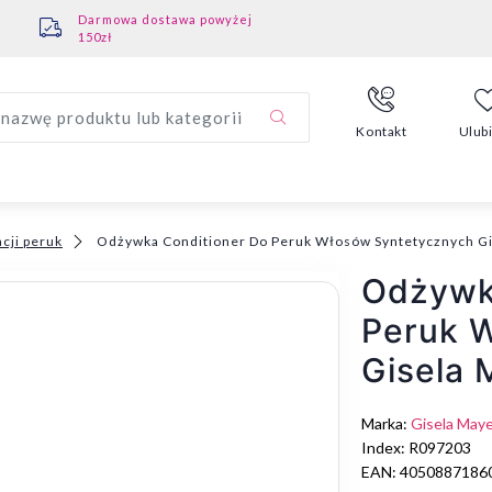
Darmowa dostawa powyżej
150zł
nazwę produktu lub kategorii
Kontakt
Ulub
cji peruk
Odżywka Conditioner Do Peruk Włosów Syntetycznych G
Odżywk
Peruk 
Gisela 
Marka:
Gisela May
Index: R097203
EAN: 4050887186