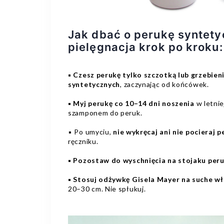
Jak dbać o perukę syntety
pielęgnacja krok po kroku:
▪️ Czesz perukę tylko szczotką lub grzebi
syntetycznych
, zaczynając od końcówek.
▪️ Myj perukę co 10–14 dni noszenia
w letnie
szamponem do peruk.
▪️ Po umyciu,
nie wykręcaj ani nie pocieraj p
ręczniku.
▪️ Pozostaw do wyschnięcia na stojaku pe
▪️ Stosuj odżywkę Gisela Mayer na suche w
20–30 cm. Nie spłukuj.