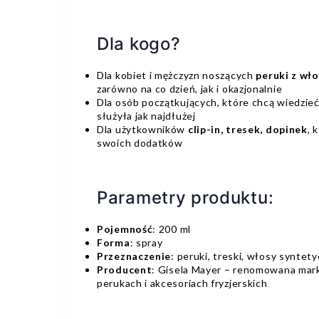
Dla kogo?
Dla kobiet i mężczyzn noszących
peruki z wł
zarówno na co dzień, jak i okazjonalnie
Dla osób początkujących, które chcą wiedzie
służyła jak najdłużej
Dla użytkowników
clip-in, tresek, dopinek
, 
swoich dodatków
Parametry produktu:
Pojemność
: 200 ml
Forma
: spray
Przeznaczenie
: peruki, treski, włosy syntetyc
Producent
: Gisela Mayer – renomowana marka
perukach i akcesoriach fryzjerskich