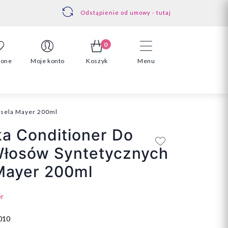
Odstąpienie od umowy - tutaj
0
ione
Moje konto
Koszyk
Menu
isela Mayer 200ml
a Conditioner Do
Włosów Syntetycznych
Mayer 200ml
er
010