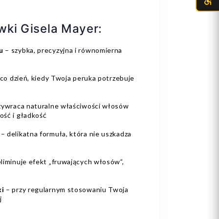
wki Gisela Mayer:
u
– szybka, precyzyjna i równomierna
 co dzień, kiedy Twoja peruka potrzebuje
zywraca naturalne właściwości włosów
ość i gładkość
– delikatna formuła, która nie uszkadza
liminuje efekt „fruwających włosów”,
ki
– przy regularnym stosowaniu Twoja
j