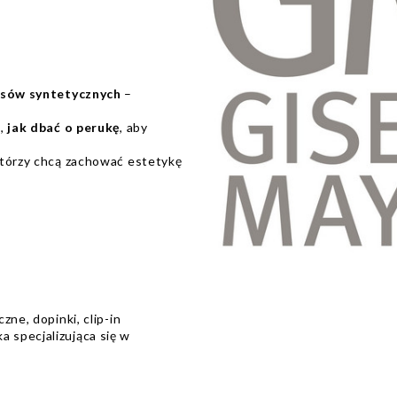
osów syntetycznych
–
ć,
jak dbać o perukę
, aby
którzy chcą zachować estetykę
zne, dopinki, clip-in
 specjalizująca się w