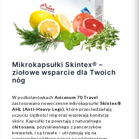
Mikrokapsułki Skintex® –
ziołowe wsparcie dla Twoich
nóg
W podkolanówkach
Avicenum 70 Travel
zastosowano nowoczesne mikrokapsułki
Skintex®
AHL (Anti-Heavy-Legs)
, które przeciwdziałają
uczuciu ciężkości nóg oraz wspierają kondycję
skóry. Kapsułki te powstają z naturalnego
chitosanu
, pozyskiwanego z pancerzyków
krewetek, i są trwałe – utrzymują się na
powierzchni włókien nawet po wielokrotnym