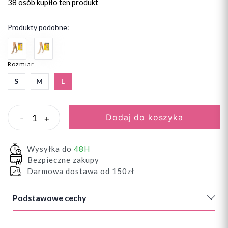
38 osób
kupiło ten produkt
Produkty podobne:
Rozmiar
S
M
L
Dodaj do koszyka
-
+
Wysyłka do
48H
Bezpieczne zakupy
Darmowa dostawa od 150zł
Podstawowe cechy