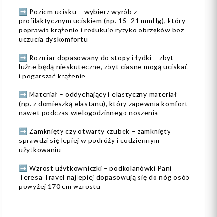
➡️ Poziom ucisku – wybierz wyrób z
profilaktycznym uciskiem (np. 15–21 mmHg), który
poprawia krążenie i redukuje ryzyko obrzęków bez
uczucia dyskomfortu
➡️ Rozmiar dopasowany do stopy i łydki – zbyt
luźne będą nieskuteczne, zbyt ciasne mogą uciskać
i pogarszać krążenie
➡️ Materiał – oddychający i elastyczny materiał
(np. z domieszką elastanu), który zapewnia komfort
nawet podczas wielogodzinnego noszenia
➡️ Zamknięty czy otwarty czubek – zamknięty
sprawdzi się lepiej w podróży i codziennym
użytkowaniu
➡️ Wzrost użytkowniczki – podkolanówki Pani
Teresa Travel najlepiej dopasowują się do nóg osób
powyżej 170 cm wzrostu