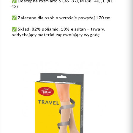
✅ Dostępne rozmiary: S (36–37), M (38–40), L (41–
43)
✅ Zalecane dla osób o wzroście powyżej 170 cm
✅ Skład: 82% poliamid, 18% elastan – trwały,
oddychający materiał zapewniający wygodę