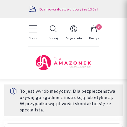
Kontakt
Darmowa dostawa powyżej 150zł
Odstąpienie od umowy - tutaj
0
Menu
Szukaj
Moje konto
Koszyk
To jest wyrób medyczny. Dla bezpieczeństwa
używaj go zgodnie z instrukcją lub etykietą.
W przypadku wątpliwości skontaktuj się ze
specjalistą.