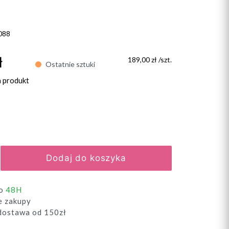
088
ł
189,00 zł /szt.
Ostatnie sztuki
n produkt
Dodaj do koszyka
do
48H
e zakupy
ostawa od 150zł