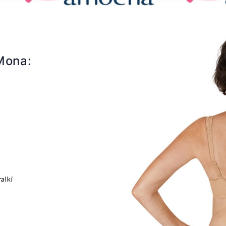
Mona:
)
alki