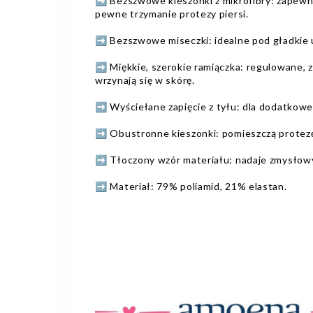
➡️ Bezszwowe kieszonki z mikrofibry: zapewn
pewne trzymanie protezy piersi.
➡️ Bezszwowe miseczki: idealne pod gładkie 
➡️ Miękkie, szerokie ramiączka: regulowane, z
wrzynają się w skórę.
➡️ Wyściełane zapięcie z tyłu: dla dodatkow
➡️ Obustronne kieszonki: pomieszczą protezę
➡️ Tłoczony wzór materiału: nadaje zmysłow
➡️ Materiał: 79% poliamid, 21% elastan.