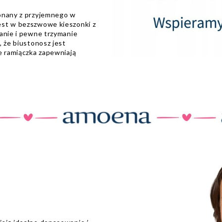
konany z przyjemnego w
est w bezszwowe kieszonki z
wanie i pewne trzymanie
, że biustonosz jest
e ramiączka zapewniają