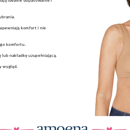
iają idealne dopasowanie i
ubrania.
apewniają komfort i nie
ego komfortu.
 lub nakładkę uzupełniającą.
y wygląd.