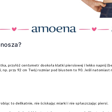
onosza?
a, przyłóż centymetr dookoła klatki piersiowej i lekko napnij (b
ki, np. przy 92 cm Twój rozmiar pod biustem to 90. Jeśli natomias
iąc to delikatnie, nie ściskając miarki i nie spłaszczając piersi.