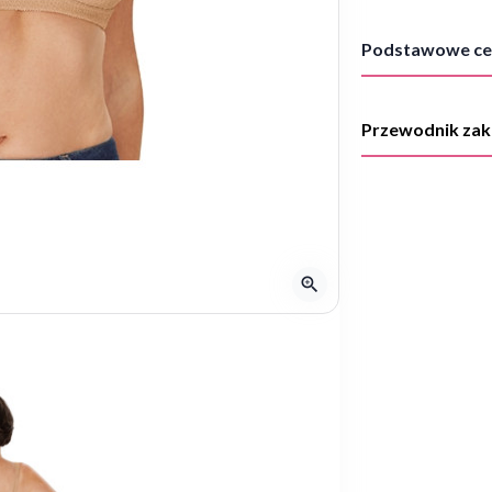
Podstawowe ce
Przewodnik za
zoom_in