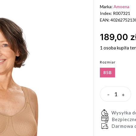
Marka:
Amoena
Index: R007321
EAN: 4026275213
189,00 z
1 osoba
kupiła te
Rozmiar
85B
-
+
Wysyłka 
Bezpieczn
Darmowa d