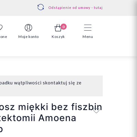
Odstąpienie od umowy - tutaj
0
ione
Moje konto
Koszyk
Menu
padku wątpliwości skontaktuj się ze
osz miękki bez fiszbin
tektomii Amoena
b