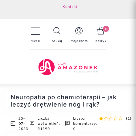
Kontakt
Darmowa dostawa powyżej 150zł
Odstąpienie od umowy - tutaj
0
Menu
Szukaj
Moje konto
Koszyk
Neuropatia po chemioterapii – jak
leczyć drętwienie nóg i rąk?
25-
Liczba
Liczba
(1)
07-
wyświetleń:
komentarzy:
2023
51590
0