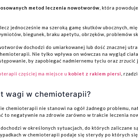
 stosowanych metod leczenia nowotworów
, która powoduj
lecz jednocześnie ma szeroką gamę skutków ubocznych, mię
wymiotów, biegunek, braku apetytu, obrzęków, problemów s
owotworów dochodzi do umiarkowanej lub dość znacznej utrat
hemioterapii. Nie tylko wpływa on wówczas na wygląd ciał
stępowanie, by zapobiegać nadmiernemu tyciu oraz zrzucić 
terapii częściej ma miejsce u
kobiet z rakiem piersi
, rzad
t wagi w chemioterapii?
ie chemioterapii nie stanowi na ogół żadnego problemu, na
ć to negatywnie na zdrowie zarówno w trakcie leczenia now
dochodzi w określonych sytuacjach, do których zaliczane s
ypadkach w chemioterapii podaje się sterydy po których si