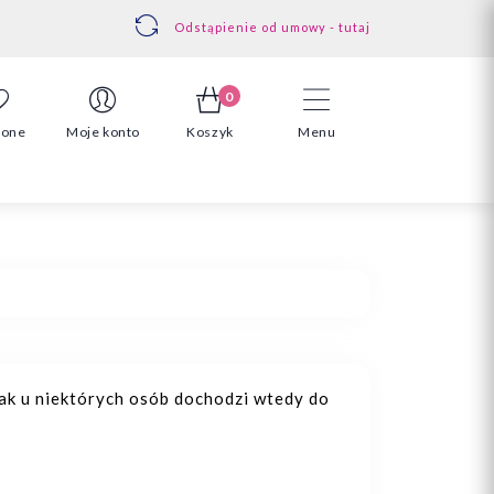
Odstąpienie od umowy - tutaj
0
ione
Moje konto
Koszyk
Menu
nak u niektórych osób dochodzi wtedy do