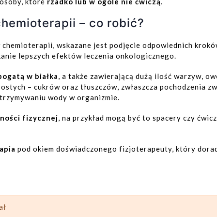
e osoby, które
rzadko lub w ogóle nie ćwiczą
.
hemioterapii – co robić?
w chemioterapii, wskazane jest podjęcie odpowiednich kro
kanie lepszych efektów leczenia onkologicznego.
bogatą w białka
, a także zawierającą dużą ilość warzyw, o
ostych – cukrów oraz tłuszczów, zwłaszcza pochodzenia z
atrzymywaniu wody w organizmie.
ności fizycznej
, na przykład mogą być to spacery czy ćwic
rapia
pod okiem doświadczonego fizjoterapeuty, który doradzi
ał