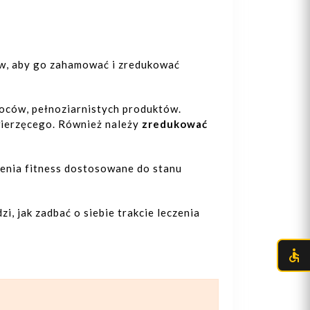
ków, aby go zahamować i zredukować
woców, pełnoziarnistych produktów.
wierzęcego. Również należy
zredukować
zenia fitness dostosowane do stanu
, jak zadbać o siebie trakcie leczenia