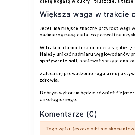
dietę bogatą w cukry i tłuszcze
, a takż
Większa waga w trakcie c
Jeżeli ma miejsce znaczny przyrost wagi 
nadmierną masę ciała, co pozwoli na uzys
W trakcie chemioterapii poleca się
dietę 
Należy unikać nadmiaru węglowodanów pr
spożywanie soli
, ponieważ sprzyja ona z
Zaleca się prowadzenie
regularnej aktyw
zdrowia.
Dobrym wyborem będzie również
fizjote
onkologicznego.
Komentarze (0)
Tego wpisu jeszcze nikt nie skomentow