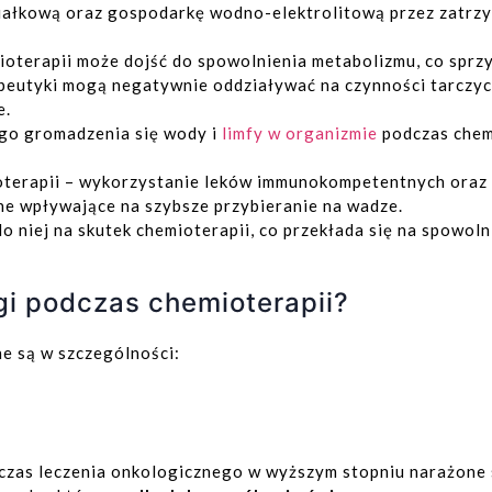
ałkową oraz gospodarkę wodno-elektrolitową przez zatrzy
ioterapii może dojść do spowolnienia metabolizmu, co sprzy
peutyki mogą negatywnie oddziaływać na czynności tarczycy
e.
ego gromadzenia się wody i
limfy w organizmie
podczas chemi
oterapii – wykorzystanie leków immunokompetentnych ora
e wpływające na szybsze przybieranie na wadze.
 niej na skutek chemioterapii, co przekłada się na spowoln
gi podczas chemioterapii?
e są w szczególności:
zas leczenia onkologicznego w wyższym stopniu narażone 