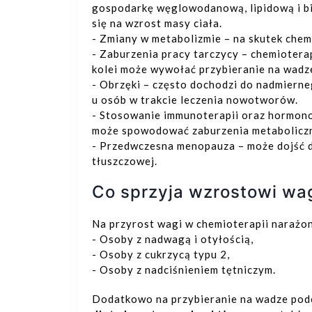
gospodarkę węglowodanową, lipidową i bi
się na wzrost masy ciała.
- Zmiany w metabolizmie – na skutek chem
- Zaburzenia pracy tarczycy – chemiotera
kolei może wywołać przybieranie na wadz
- Obrzęki – często dochodzi do nadmiern
u osób w trakcie leczenia nowotworów.
- Stosowanie immunoterapii oraz hormon
może spowodować zaburzenia metaboliczn
- Przedwczesna menopauza – może dojść do
tłuszczowej.
Co sprzyja wzrostowi wa
Na przyrost wagi w chemioterapii narażon
- Osoby z nadwagą i otyłością,
- Osoby z cukrzycą typu 2,
- Osoby z nadciśnieniem tętniczym.
Dodatkowo na przybieranie na wadze podc